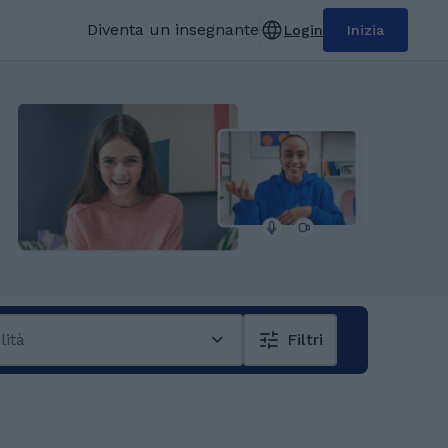
Diventa un insegnante
Login
Inizia
lità
Filtri