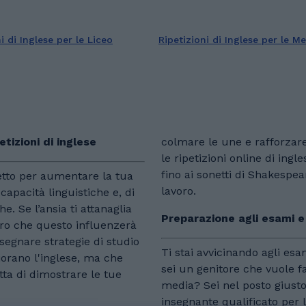
i di Inglese per le Liceo
Ripetizioni di Inglese per le M
etizioni di inglese
colmare le une e rafforzare 
le ripetizioni online di in
fino ai sonetti di Shakespe
fetto per aumentare la tua
lavoro.
capacità linguistiche e, di
. Se l’ansia ti attanaglia
Preparazione agli esami e 
uro che questo influenzerà
nsegnare strategie di studio
Ti stai avvicinando agli es
orano l'inglese, ma che
sei un genitore che vuole fa
tta di dimostrare le tue
media? Sei nel posto giusto
insegnante qualificato per l