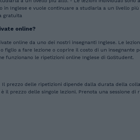
tudiarla a un livello più alto. - Le lezioni individuali son
le continuare a studiarla a un livello più alto. Scopri come tuo figlio può approfi
a gratuita
rivate online?
ivate online da uno dei nostri insegnanti Inglese. Le lezi
o a fare lezione o coprire il costo di un insegnante per farlo venire
 funzionano le ripetizioni online Inglese di GoStudent.
use
a sessione di ripetizioni gratuita per scoprire tutto quello che