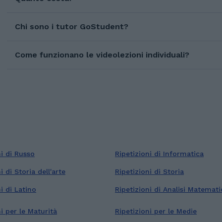
Chi sono i tutor GoStudent?
Come funzionano le videolezioni individuali?
ni di Russo
Ripetizioni di Informatica
i di Storia dell'arte
Ripetizioni di Storia
i di Latino
Ripetizioni di Analisi Matemati
i per le Maturità
Ripetizioni per le Medie