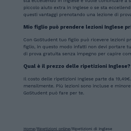
sta eccellendo in Inglese e vuole continuare a s
piccolo aiuto extra in Inglese o se sta eccellendo in Inglese e vuo
questi vantaggi prenotando una lezione di prov
Mio figlio può prendere lezioni Inglese p
Con GoStudent tuo figlio può ricevere lezioni pr
figlio, in questo modo infatti non devi portare tuo figli
di prova gratuita senza impegno per capire come
Qual è il prezzo delle ripetizioni Inglese?
Il costo delle ripetizioni Inglese parte da 19,49€. Il prezzo delle ripetizioni dipende dalla durata della collaborazione e dal numero di lezioni incl
mensilmente. Più lezioni sono incluse e minore è il prezzo delle singole lezioni. Prenota un
GoStudent può fare per te.
Home
/
Ripetizioni online
/
Ripetizioni di Inglese