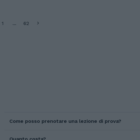
1
...
62
Come posso prenotare una lezione di prova?
Quanto costa?