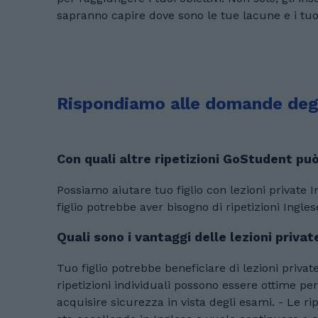
sapranno capire dove sono le tue lacune e i tuoi
Rispondiamo alle domande degli 
Con quali altre ripetizioni GoStudent può
Possiamo aiutare tuo figlio con lezioni private Inglese, e in altre altre 30+ materie. Sce
figlio potrebbe aver bisogno di ripetizioni Ing
Quali sono i vantaggi delle lezioni privat
Tuo figlio potrebbe beneficiare di lezioni private Inglese: - Le lezioni private possono aiutare tuo figlio a consolidare ciò che 
ripetizioni individuali possono essere ottime per
acquisire sicurezza in vista degli esami. - Le r