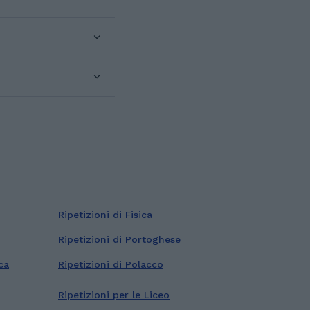
Ripetizioni di Fisica
Ripetizioni di Portoghese
ca
Ripetizioni di Polacco
Ripetizioni per le Liceo