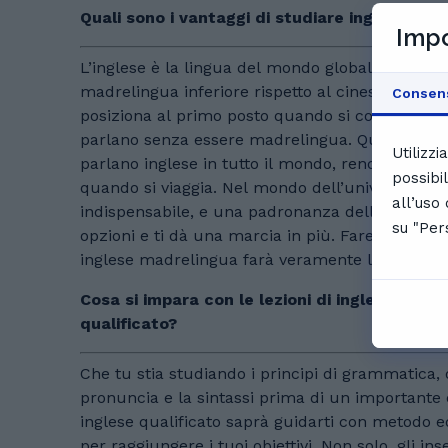
Quali sono i vantaggi di studiare inglese?
Impo
L’inglese è la lingua del mondo globalizzato. A
madrelingua inferiore rispetto al cinese e allo sp
Consen
posiziona al primo posto quando si contano anc
parlano senza essere madrelingua. Quasi un mi
Utilizz
parlano inglese in tutto il mondo, rendendola qu
possibi
quando si viaggia. Nel mondo dell’università e de
all’uso
indispensabile, e una padronanza della lingua 
su "Per
opzioni e ti dà una marcia in più. Fare ripetizi
inglese madrelingua farà veramente la differen
Cosa si impara con le lezioni di inglese onli
qualificato?
Che tu stia studiando i principi di grammatica, 
pronuncia e la sintassi prima di un importante 
inglese qualificato saprà guidarti con metodo ed
per raggiungere i tuoi obiettivi. Non solo, gli i