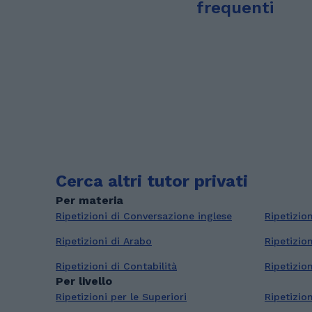
frequenti
Cerca altri tutor privati
Per materia
Ripetizioni di Conversazione inglese
Ripetizio
Ripetizioni di Arabo
Ripetizion
Ripetizioni di Contabilità
Ripetizion
Per livello
Ripetizioni per le Superiori
Ripetizion