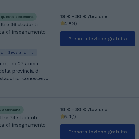
19 € - 30 € /lezione
 questa settimana
4.8
(
4
)
oltre 96 studenti
nza di insegnamento
Prenota lezione gratuita
ia
Geografia
…
mi, ho 27 anni e
ella provincia di
istacchio, conoscerai
i potrei parlare di
 ma, ebbene sì, non
he chi ha il pane ma
 ma non il pane.
19 € - 30 € /lezione
a settimana
ta in Scienze della
5.0
(
1
)
oltre 74 studenti
tà di Urbino, nelle
nza di insegnamento
i crescere a livello
Prenota lezione gratuita
mi con realtà locali