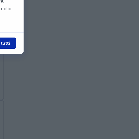
nti
o clic
tutti