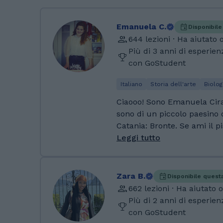
Emanuela C.
Disponibile
644 lezioni · Ha aiutato 
Più di 3 anni di esperie
con GoStudent
Italiano
Storia dell'arte
Biolog
Ciaooo! Sono Emanuela Cira
sono di un piccolo paesino d
Catania: Bronte. Se ami il p
sicuramente questo posto. T
Leggi tutto
questo buonissimo prodotto
mi piace. E' proprio vero c
non i denti e chi ha i denti
Zara B.
Disponibile quest
Battuta a parte, sono laurea
662 lezioni · Ha aiutato 
Nutrizione presso l'universi
Più di 2 anni di esperie
Marche. Qui ho avuto modo d
con GoStudent
professionale, confrontando