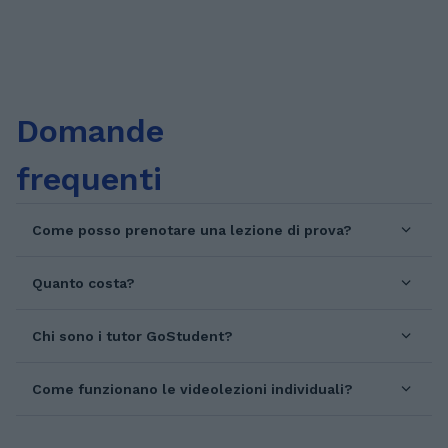
English for children and teenagers (ages 6–18)
✓ Reading, writing, listening and speaking ✓
Conversational and general English for adults
✓ Confidence-building, motivation,
personalized support
Domande
frequenti
Come posso prenotare una lezione di prova?
Quanto costa?
Chi sono i tutor GoStudent?
Come funzionano le videolezioni individuali?