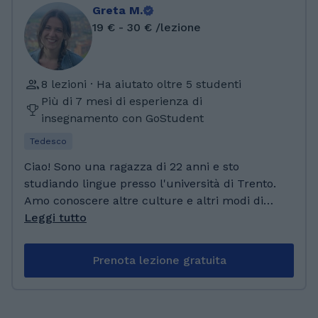
Greta M.
19 € - 30 € /lezione
8 lezioni · Ha aiutato oltre 5 studenti
Più di 7 mesi di esperienza di
insegnamento con GoStudent
Tedesco
Ciao! Sono una ragazza di 22 anni e sto
studiando lingue presso l'università di Trento.
Amo conoscere altre culture e altri modi di
vivere, oltre che spendere il mio tempo nella
Leggi tutto
natura, facendo sport e con le persone che
amo! Mi ritengo determinata e volenterosa e
Prenota lezione gratuita
amo aiutare le altre persone, quando ne
hanno più bisogno! Ho frequentato, durante le
superiori, l'istituto ITC Bonelli a Cuneo, in