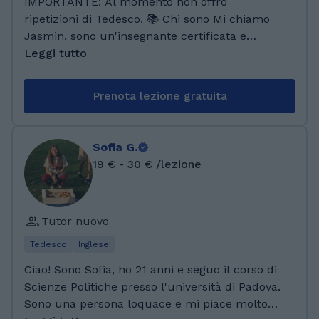
IMPORTANTE: Al momento non offro
ripetizioni di Tedesco. 📚 Chi sono Mi chiamo
Jasmin, sono un'insegnante certificata e
appassionata, con una visione
Leggi tutto
dell’insegnamento che mette al centro la
persona, prima ancora della materia. La mia
Prenota lezione gratuita
esperienza nel campo educativo è iniziata
molti anni fa e si è costruita nel tempo
attraverso attività didattiche, lezioni individuali,
Sofia G.
laboratori, corsi di recupero e progetti mirati al
19 € - 30 € /lezione
supporto scolastico, anche per studenti con
bisogni specifici. Insegno con cura, serietà e
passione, convinta che ogni studente meriti un
Tutor nuovo
percorso costruito su misura, che valorizzi i
suoi punti di forza e lo aiuti ad affrontare con
Tedesco
Inglese
fiducia le sue fragilità. Insegnare, per me, è
Ciao! Sono Sofia, ho 21 anni e seguo il corso di
più di un mestiere: è una forma di cura. Un
Scienze Politiche presso l'università di Padova.
modo per costruire connessioni autentiche
Sono una persona loquace e mi piace molto
attraverso le parole, per accendere la curiosità