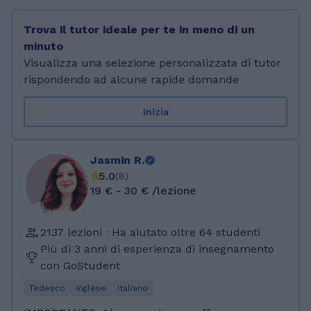
seguito ho studiato presso l'università della
Valle d'Aosta durante la triennale per seguire il
Trova il tutor ideale per te in meno di un
corso di Lingue e comunicazione per l'impresa
minuto
e il turismo, e al momento sto frequentando il
Visualizza una selezione personalizzata di tutor
corso magistrale di lingue moderne nel
rispondendo ad alcune rapide domande
turismo e nella cooperazione internazionale
presso l'università di Trento.
Inizia
Jasmin R.
5.0
(
8
)
19 € - 30 € /lezione
2137 lezioni · Ha aiutato oltre 64 studenti
Più di 3 anni di esperienza di insegnamento
con GoStudent
Tedesco
Inglese
Italiano