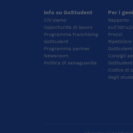
mio obiettivo è di
per l'alunno. Il tempo
trasmettervi lo stesso
che porterà alla
Info su GoStudent
Per i geni
l'entusiasmo e l'amore
preparazione ottimale
Chi siamo
Rapporto
che ho "Io" per le lingue
chiaramente varierà da
Opportunità di lavoro
sull'istruz
straniere. Ho
persona a persona,
Programma franchising
Prezzi
frequentato il liceo
poiché forzare uno
classico in Grecia e
GoStudent
studente a non seguire
Ripetizioni
contemporaneamente
"i suoi tempi" porterà a
Programma partner
GoStudent
ho seguito lezioni di
perdere tempo e a non
Newsroom
Consigli pe
Inglese e di italiano in
focalizzarsi
Politica di salvaguardia
GoStudent
una scuola privata da
correttamente
Codice di 
dove ho sostenuto il
sull'obiettivo. Ognuno di
certificato FCE di
noi ha delle attitudini
degli stude
Cambridge in inglese e il
differenti ma per
certificato superiore
comprendere qualcosa
della lingua italiana
ritengo ci sia bisogno
.Attualmente sto
sempre di ottime basi
studiando alla facoltà
mentre il resto verrà da
di Medicina e Chirurgia.
sé col giusto approccio
Sono stata in Inghilterra
e metodo, se c'è
ed ho frequentato dei
impegno dall'altra
corsi di inglese
parte. Come tutor