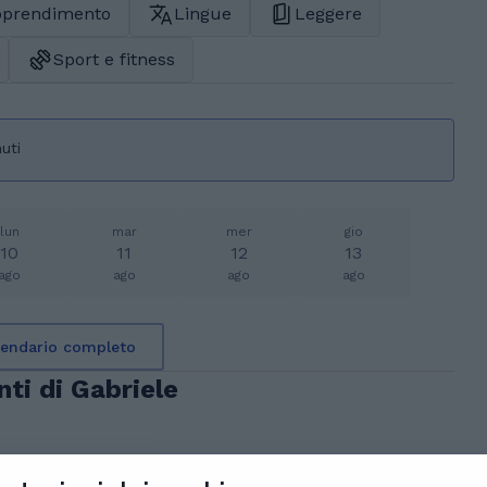
apprendimento
Lingue
Leggere
Sport e fitness
uti
lun
mar
mer
gio
10
11
12
13
ago
ago
ago
ago
alendario completo
ti di Gabriele