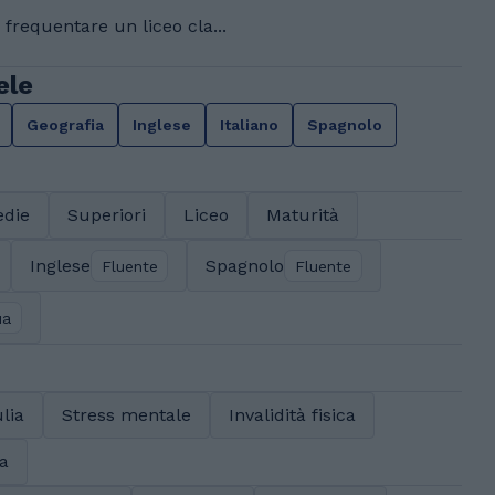
frequentare un liceo cla...
ele
Geografia
Inglese
Italiano
Spagnolo
die
Superiori
Liceo
Maturità
Inglese
Spagnolo
Fluente
Fluente
ua
lia
Stress mentale
Invalidità fisica
ra