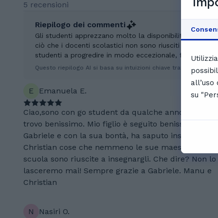
Impo
5 recensioni
Riepilogo dei commenti
Consen
Gli studenti apprezzano molto la disponibilità e la bon
ciò che i docenti scolastici non sono riusciti a trasmett
studenti a progredire in modo eccezionale, facendolo di
Utilizz
Questo riepilogo AI si basa su intuizioni chiave tratte dai feedb
possibi
all’uso
E
Emanuela E.
su "Per
Ciao,sono con go student da qualche anno, e mi
trovo benissimo. Mio figlio è seguito benissimo da
Gabriele e con la sua bontà, ha saputo insegnare a
Christian cose che nemmeno le sue maestre a
scuola sono riuscite a insegnargli. Che dire? Non lo
lasceremo mai! Sempre grazie a Gabriele. Manu e
Christian
N
Nasiri O.