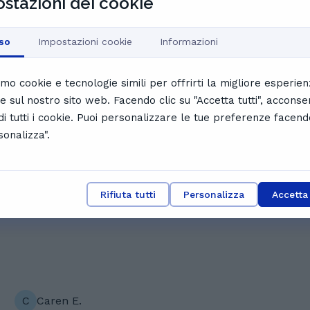
stazioni dei cookie
so
Impostazioni cookie
Informazioni
tà di Gabriele, che riesce a insegnare con successo anche
ere. Il suo approccio chiaro e propositivo aiuta gli
ventare un punto di riferimento insostituibile per molti.
iamo cookie e tecnologie simili per offrirti la migliore esperie
ack degli utenti.
le sul nostro sito web. Facendo clic su "Accetta tutti", acconse
 di tutti i cookie. Puoi personalizzare le tue preferenze facend
a
Aurora C.
sonalizza".
molto chiaro e propositivo, mi trovo molto bene al
momento
Rifiuta tutti
Personalizza
Accetta 
C
Caren E.