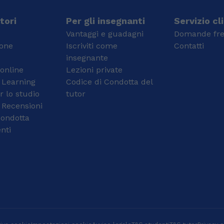
metodo e costanza
inglese conseguite
nello studio, e cerco
rispettivamente a
tori
Per gli insegnanti
Servizio cl
sempre di trasmettere
Londra, Dublino e Malta
Vantaggi e guadagni
Domande fre
anche questo, oltre ai
ottenute con il massimo
ione
Iscriviti come
Contatti
contenuti. Il mio
del punteggio. Ho
insegnante
obiettivo è aiutare gli
frequentato l’Apple
 online
studenti a diventare più
Lezioni private
Developer Academy e
sicuri e autonomi. Ho
ho esperienze con la
 Learning
Codice di Condotta del
frequentato un liceo
programmazione in C++,
r lo studio
tutor
scientifico, dove ho
C, Matlab e Simulink,
 Recensioni
sviluppato una solida
LTSpice. Inoltre ho 5
condotta
base in matematica e
anni di esperienza nel
nti
fisica, imparando ad
dare ripetizioni di
affrontare problemi in
matematica, fisica e
modo logico e
basi di informatica.
strutturato.
Successivamente ho
conseguito una laurea
triennale in Ingegneria
Aerospaziale, durante la
quale ho approfondito
in modo significativo le