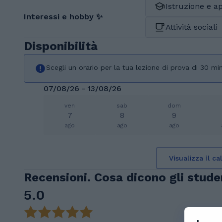
Istruzione e 
Interessi e hobby ✨
Attività sociali
Disponibilità
Scegli un orario per la tua lezione di prova di 30 min
07/08/26 - 13/08/26
ven
sab
dom
7
8
9
ago
ago
ago
Visualizza il c
Recensioni. Cosa dicono gli studen
5.0