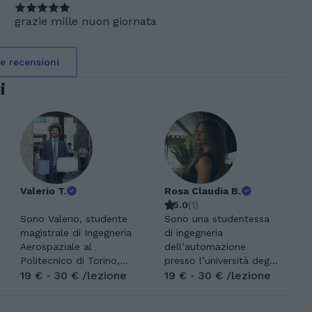
grazie mille nuon giornata
re recensioni
i
Valerio T.
Rosa Claudia B.
5.0
(
1
)
Sono Valerio, studente
Sono una studentessa
magistrale di Ingegneria
di ingegneria
Aerospaziale al
dell’automazione
Politecnico di Torino,
presso l’università degli
con una forte passione
19 € - 30 € /lezione
studi di Napoli
19 € - 30 € /lezione
per le materie
“Federico II”. Ho
scientifiche, in
frequentato il liceo