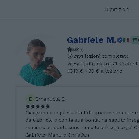
Ripetizioni
Gabriele M.
5.0
(
5
)
2191 lezioni completate
Ha aiutato oltre 71 studenti
19 € - 30 € a lezione
E
Emanuela E.
Ciao,sono con go student da qualche anno, e mi
da Gabriele e con la sua bontà, ha saputo ins
maestre a scuola sono riuscite a insegnargli. 
Gabriele. Manu e Christian