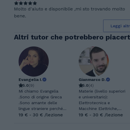
Molto d'aiuto e disponiblie ,mi sto trovando molto
bene.
Leggi alt
Altri tutor che potrebbero piacert
Evangelia I.
Gianmarco D.
5.0
(
9
)
5.0
(
4
)
Mi chiamo Evangelia
Materie (livello superiori
.Sono di origine Greca
e universitario):
.Sono amante delle
Elettrotecnica e
lingue straniere perché
Macchine Elettriche,
aprono le porte della
19 € - 30 € /lezione
Fisica, Matematica,
19 € - 30 € /lezione
conoscenza di nuove
Inglese, Chimica. Il
culture ed ampliano i
metodo induttivo è