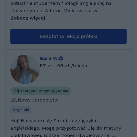
translatoryce. Dodatkowo zdobywam
aktualnie studentem filologii angielskiej na
przygotowanie pedagogiczne do nauczania
Uniwersytecie Adama Mickiewicza w
języków obcych, poszerzając swoją wiedzę o
Poznaniu. Robię korepetycję z matematyki
Zobacz więcej
elementy neurodydaktyki, które pomagają
(podstawowej i rozszerzonej) oraz angielskiego
skuteczniej wspierać proces uczenia się i
(podstawowego i rozszerzonego). Lubię uczyć
Bezpłatna lekcja próbna
rozwój kompetencji językowych
licealistów oraz uczniów starszych klas
uczniów.Bardzo lubię uczyć się nowych
podstawówki. Więc mogę cie przygotować do
języków i porównywać podobieństwa między
testu ósmoklasisty oraz matury, Moją pasją
Sara W.
nimi
jest teatr i uwielbiam być na scenie. Mam psa
57 zł - 95 zł /lekcja
Fafika, który może być widoczny w tle podczas
naszych zajęć :).
Dostępne w tym tygodniu
Nowy korepetytor
Angielski
Hej! Nazywam się Sara i uczę języka
angielskiego. Mogę przygotować Cię do matury
podstawowej, rozszerzonej i dwujęzycznej,