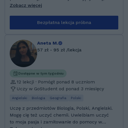
egzaminu ósmoklasisty, studiów
Zobacz więcej
anglojęzycznych albo po prostu pomóc w
nauce języka. Moją mocną stroną jest
Bezpłatna lekcja próbna
gramatyka języka angielskiego, potrafię
sprawić, że stanie się prosta i przyjemna :)
Ukończyłam filologię angielską na
Aneta M.
Uniwersytecie Warmińsko-Mazurskim w
57 zł - 95 zł /lekcja
Olsztynie. Otrzymałam stypendium rektora za
wysokie wyniki i często wspierałam innych w
nauce. Pracowałam za granicą jako
animatorka i Guest Relation, codziennie
Dostępne w tym tygodniu
używając angielskiego oraz współpracując z
12 lekcji · Pomógł ponad 8 uczniom
osobami z różnych krajów, w różnym wieku i
Uczy w GoStudent od ponad 3 miesięcy
na różnych poziomach językowych.
Angielski
Biologia
Geografia
Polski
Uczę z przedmiotów Biologia, Polski, Angielski.
Mogę cię też uczyć chemii. Uwielbiam uczyć
to moja pasja i zamiłowanie do pomocy w