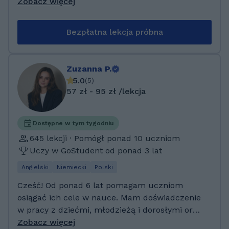
nauce komuś, mam doświadcz w nauce
Zobacz więcej
języka angielskiego poziom podstawowy szkoła
podstaw do 1 klasy liceum , języka polskiego
Bezpłatna lekcja próbna
poziom podstawowy szkoła podstawowa i
liceum, niologia poziom podstawowy i
rozszerzony szkoła podstawowa i liceum,
Zuzanna P.
chemia zakres podstawowy liceum i
5.0
(
5
)
podstawówka. wiek 14-17. Mogę cię
57 zł - 95 zł /lekcja
przygotować do egzaminu, odrabiania prac
domowych, sprawdzianów, kartkówek,
ktodnych tematów. Do egzaminu i matury
Dostępne w tym tygodniu
biologii rozszerzonej i podstawowej angielski i
645 lekcji · Pomógł ponad 10 uczniom
polski podstawowy i chemia zakres
Uczy w GoStudent od ponad 3 lat
podstawowy, egzaminów ósmoklasisty itp.
Angielski
Niemiecki
Polski
Moja pasja to pomoc innym, ratowanie
ludzkiego życia. Mam 21 lat i jestem na 3 roku
Cześć! Od ponad 6 lat pomagam uczniom
ratownictwa medycznego. Uczelnia medyczna
osiągać ich cele w nauce. Mam doświadczenie
Marii Skłodowskiej-Curie w Warszawie na
w pracy z dziećmi, młodzieżą i dorosłymi oraz
kierunku ratownictwo medyczne. Mam
w przygotowywaniu do sprawdzianów,
Zobacz więcej