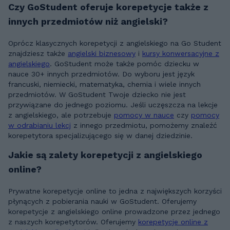
Czy GoStudent oferuje korepetycje także z
innych przedmiotów niż angielski?
Oprócz klasycznych korepetycji z angielskiego na Go Student
znajdziesz także
angielski biznesowy
i
kursy konwersacyjne z
angielskiego
. GoStudent może także pomóc dziecku w
nauce 30+ innych przedmiotów. Do wyboru jest język
francuski, niemiecki, matematyka, chemia i wiele innych
przedmiotów. W GoStudent Twoje dziecko nie jest
przywiązane do jednego poziomu. Jeśli uczęszcza na lekcje
z angielskiego, ale potrzebuje
pomocy w nauce
czy
pomocy
w odrabianiu lekcj
z innego przedmiotu, pomożemy znaleźć
korepetytora specjalizującego się w danej dziedzinie.
Jakie są zalety korepetycji z angielskiego
online?
Prywatne korepetycje online to jedna z największych korzyści
płynących z pobierania nauki w GoStudent. Oferujemy
korepetycje z angielskiego online prowadzone przez jednego
z naszych korepetytorów. Oferujemy
korepetycje online z