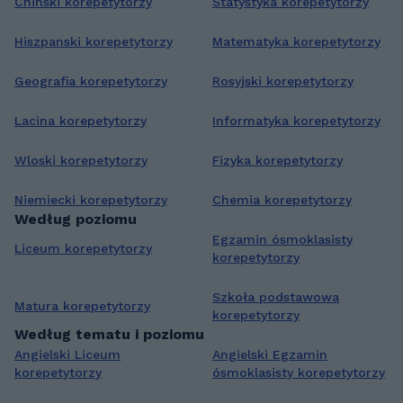
Chinski korepetytorzy
Statystyka korepetytorzy
uczniami 🧑‍🏫, co przekłada się na
efektywniejszą współpracę i przede wszystkim
Hiszpanski korepetytorzy
Matematyka korepetytorzy
lepsze wyniki w nauce 📈. 😊
Geografia korepetytorzy
Rosyjski korepetytorzy
Lacina korepetytorzy
Informatyka korepetytorzy
Wloski korepetytorzy
Fizyka korepetytorzy
Niemiecki korepetytorzy
Chemia korepetytorzy
Według poziomu
Egzamin ósmoklasisty
Liceum korepetytorzy
korepetytorzy
Szkoła podstawowa
Matura korepetytorzy
korepetytorzy
Według tematu i poziomu
Angielski Liceum
Angielski Egzamin
korepetytorzy
ósmoklasisty korepetytorzy