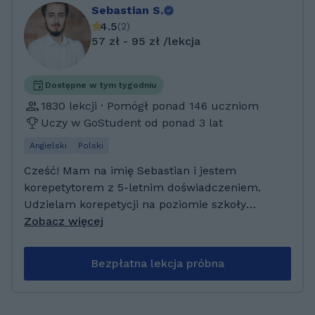
Sebastian S.
4.5
(
2
)
57 zł - 95 zł /lekcja
Dostępne w tym tygodniu
1830 lekcji · Pomógł ponad 146 uczniom
Uczy w GoStudent od ponad 3 lat
Angielski
Polski
Cześć! Mam na imię Sebastian i jestem
korepetytorem z 5-letnim doświadczeniem.
Udzielam korepetycji na poziomie szkoły
podstawowej, szkoły średniej oraz
Zobacz więcej
przygotowuję do egzaminu ósmoklasisty,
matury podstawowej i rozszerzonej z języka
Bezpłatna lekcja próbna
angielskiego, języka polskiego oraz historii. Od
dwóch lat współpracuję z platformą
GoStudent, gdzie przeprowadziłem już ponad