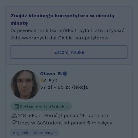
1500 lekcji. Mam 22 lata i pracuję z uczniami
w młodej, dynamicznej atmosferze, w której
Znajdź idealnego korepetytora w niecałą
szkolna etykieta zostaje za drzwiami! Wierzę,
minutę
że skuteczność można połączyć z przyjaznym
Odpowiedz na kilka krótkich pytań, aby uzyskać
podejściem, dlatego staram się, aby każda
listę wybranych dla Ciebie korepetytorów
lekcja była nie tylko efektywna, ale i
przyjemna. Obecnie studiuję Filologię
Zacznij naukę
Angielską a wcześniej studiowałem także
Archeologię. Co oferuję: / Przygotowanie do
egzaminów (ósmoklasisty, matura podstawowa
Oliwer S.
i rozszerzona), / Pomoc w bieżących lekcjach i
4.8
(
6
)
pracach domowych, / Indywidualne podejście
57 zł - 95 zł /lekcja
dostosowane do potrzeb każdego ucznia, /
Spersonalizowane notatki z lekcji
przygotowane specjalnie dla ucznia / Poprawa
Dostępne w tym tygodniu
wyników w szkole – wielu moich uczniów
148 lekcji · Pomógł ponad 26 uczniom
znacząco poprawiło swoje oceny, a niektórzy
Uczy w GoStudent od ponad 5 miesięcy
uniknęli zagrożeń. / Jeśli zależy Ci na
Angielski
Matematyka
skutecznej nauce w luźnej atmosferze,