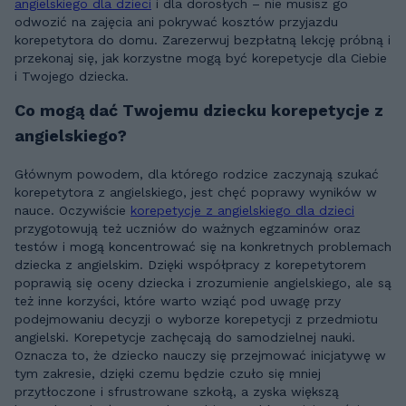
angielskiego dla dzieci
i dla dorosłych – nie musisz go
odwozić na zajęcia ani pokrywać kosztów przyjazdu
korepetytora do domu. Zarezerwuj bezpłatną lekcję próbną i
przekonaj się, jak korzystne mogą być korepetycje dla Ciebie
i Twojego dziecka.
Co mogą dać Twojemu dziecku korepetycje z
angielskiego?
Głównym powodem, dla którego rodzice zaczynają szukać
korepetytora z angielskiego, jest chęć poprawy wyników w
nauce. Oczywiście
korepetycje z angielskiego dla dzieci
przygotowują też uczniów do ważnych egzaminów oraz
testów i mogą koncentrować się na konkretnych problemach
dziecka z angielskim. Dzięki współpracy z korepetytorem
poprawią się oceny dziecka i zrozumienie angielskiego, ale są
też inne korzyści, które warto wziąć pod uwagę przy
podejmowaniu decyzji o wyborze korepetycji z przedmiotu
angielski. Korepetycje zachęcają do samodzielnej nauki.
Oznacza to, że dziecko nauczy się przejmować inicjatywę w
tym zakresie, dzięki czemu będzie czuło się mniej
przytłoczone i sfrustrowane szkołą, a zyska większą