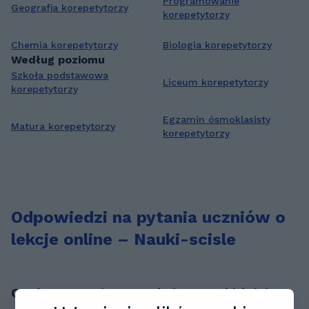
Programowanie
Geografia korepetytorzy
korepetytorzy
Chemia korepetytorzy
Biologia korepetytorzy
Według poziomu
Szkoła podstawowa
Liceum korepetytorzy
korepetytorzy
Egzamin ósmoklasisty
Matura korepetytorzy
korepetytorzy
Odpowiedzi na pytania uczniów o
lekcje online – Nauki-scisle
Czy korepetycje z przedmiotu Nauki ścisłe są