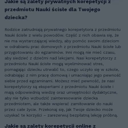
Jakie są zalety prywatnych korepetycji z
przedmiotu Nauki ścisłe dla Twojego
dziecka?
Rodzice zatrudniają prywatnego korepetytora z przedmiotu
Nauki ścisłe z wielu powodów. Część z nich obawia się, że
nie ma wystarczającej wiedzy, aby pomóc swoim dzieciom
w odrabianiu prac domowych z przedmiotu Nauki ścisłe lub
przygotowaniu do egzaminów. Inni mogą nie mieć czasu,
aby siedzieć z dziećmi nad lekcjami. Nasi korepetytorzy z
przedmiotu Nauki ścisłe mogą wyeliminować stres,
pomagając dziecku utrwalić to, czego uczyło się w szkole,
odrabiając z nim pracę domową i umacniając jego pewność
siebie przed egzaminami. Możesz mieć pewność, że nasi
korepetytorzy są ekspertami z przedmiotu Nauki ścisłe i
mają odpowiednią wiedzę oraz umiejętności dydaktyczne,
aby nie tylko wzbudzić zainteresowanie dziecka
przedmiotem, ale także wspierać zamiłowanie do nauki
przez całe życie. Przekonaj się, jak Twoje dziecko może
uzyskać te korzyści – zarezerwuj bezpłatną lekcję próbną.
Jakie są zalety korepetycji online z