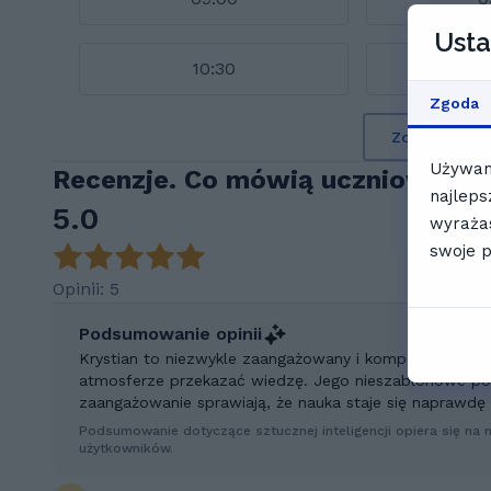
Usta
10:30
1
Zgoda
Zobacz peł
Używamy
Recenzje. Co mówią uczniowie Kr
najleps
5.0
wyrażas
swoje p
Opinii: 5
Podsumowanie opinii
Krystian to niezwykle zaangażowany i kompetentny nauc
atmosferze przekazać wiedzę. Jego nieszablonowe pod
zaangażowanie sprawiają, że nauka staje się naprawdę
Podsumowanie dotyczące sztucznej inteligencji opiera się na 
użytkowników.