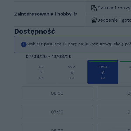
Sztuka i muzy
Zainteresowania i hobby ✨
Jedzenie i got
Dostępność
Wybierz pasującą Ci porę na 30-minutową lekcję pr
07/08/26 - 13/08/26
pt.
sob.
niedz.
7
8
9
sie
sie
sie
06:00
0
07:30
0
09:00
0