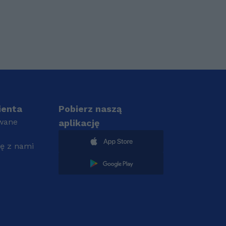
ienta
Pobierz naszą
wane
aplikację
ię z nami