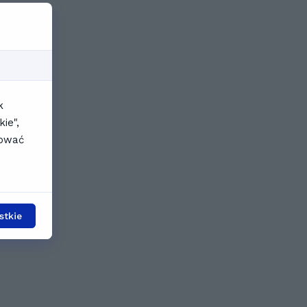
k
ie",
sować
stkie