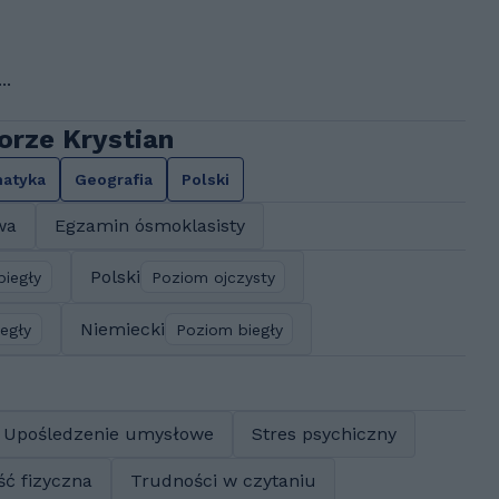
..
orze Krystian
atyka
Geografia
Polski
wa
Egzamin ósmoklasisty
Polski
biegły
Poziom ojczysty
Niemiecki
egły
Poziom biegły
Upośledzenie umysłowe
Stres psychiczny
ć fizyczna
Trudności w czytaniu