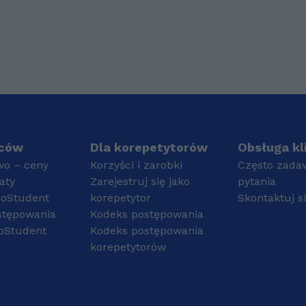
szkołami było najpierw
egzamin. Mam również
najlepsze LO w mieście
doświadczenie w pracy
o kierunku biolchem,
z uczniami ze spektrum
gdzie
autyzmu oraz innym
przygotowywałam się
trudnościami w nauce,
do olimpiady z chemii
dlatego chętnie
oraz poszerzałam pasję
podejmę współpracę
z matematyką. Jeśli
również z Wami! :)
chodzi o korepetycje
Ukończyłam liceum na
dla kogoś -
profilu lingwistyczno-
prowadziłam dla osób
teatralnym
iców
Dla korepetytorów
Obsługa kl
ze szkoły podstawowej
(rozszerzenia: j. polski, j.
wo – ceny
Korzyści i zarobki
Często zada
przed sprawdzianami,
angielski, historia).
aty
Zarejestruj się jako
pytania
pomoc zrozumienia czy
Obecnie studiuję na
GoStudent
korepetytor
Skontaktuj s
też do egzaminu
Uniwersytecie
stępowania
ósmoklasisty z
Kodeks postępowania
Szczecińskim na
matematyki. Podobnie
kierunku finanse i
oStudent
Kodeks postępowania
w liceum oraz spoza
rachunkowość.
korepetytorów
tłumaczyłam różnym
osobom chemię
rozszerzoną i
matematykę