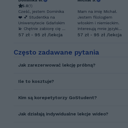
Dominika W.
Michał S.
5.0
(
1
)
Cześć, jestem Dominika
Mam na imię Michał.
❤️ 💕 Studentka na
Jestem filologiem
Uniwersytecie Gdańskim
włoskim i niemieckim.
💫 Chętnie zabiorę cię w
Interesują mnie języki
krainę matematycznych
57 zł - 95 zł /lekcja
obce w ich praktycznym
57 zł - 95 zł /lekcja
równości 💯 Przygotuję
użyciu,
Cię do osiągnięcia
literaturoznawstwo,
Często zadawane pytania
kolejnych szczebli
filozofia i
matematycznych
filomznawstwo. W
(egzamin ósmoklasisty,
wolnym czasie czytam
Jak zarezerwować lekcję próbną?
matura) 🫂 Mam
książki, oglądam włoski
doświadczenie w
YouTube i piekę roślinne
pomocy uczniom ze
ciasta oraz tłumaczę
Ile to kosztuje?
specjalnymi potrzebami
znajomym niemieckie
edukacyjnymi 📝 W
przypadki. Skończyłem
wolnym czasie jednak
Kim są korepetytorzy GoStudent?
studia licencjackie na
nie zajmuję się literaturą
germanistyce
👣 Przez 2 lata
Uniwersytetu
Jak działają indywidualne lekcje wideo?
udzielałam korepetycji z
Warszawskiego z
matematyki
tytułem
przygotowując do
literaturoznawcy i