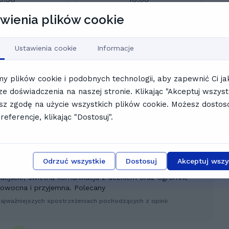
wienia plików cookie
1:00
11:30
Ustawienia cookie
Informacje
ny harmonogram
 plików cookie i podobnych technologii, aby zapewnić Ci ja
ystian
ze doświadczenia na naszej stronie. Klikając "Akceptuj wszystk
z zgodę na użycie wszystkich plików cookie. Możesz dosto
referencje, klikając "Dostosuj".
Odrzuć wszystkie
Dostosuj
Akceptuj wszy
zyciel, który potrafi efektywnie i w przyjemnej
ejście, świetna komunikacja z uczniem oraz ogromne
 owocna i przyjemna. Polecany
najważniejszych spostrzeżeniach pochodzących z opinii