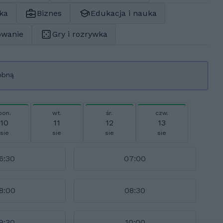
ka
Biznes
Edukacja i nauka
owanie
Gry i rozrywka
óbną
pon.
wt.
śr.
czw.
10
11
12
13
sie
sie
sie
sie
6:30
07:00
8:00
08:30
9:30
10:00