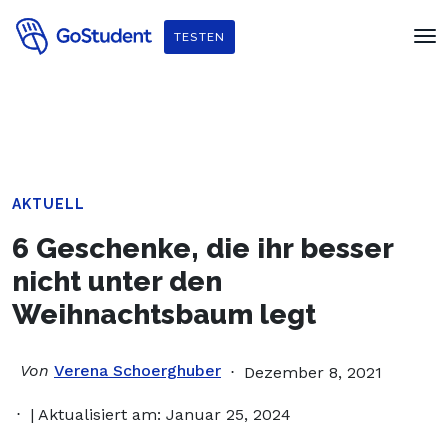
Verbessere dein Englisch und hol dir
ein gratis E-Book von
TESTEN
Penguin Readers
!
AKTUELL
6 Geschenke, die ihr besser
nicht unter den
Weihnachtsbaum legt
Von
Verena Schoerghuber
Dezember 8, 2021
| Aktualisiert am: Januar 25, 2024