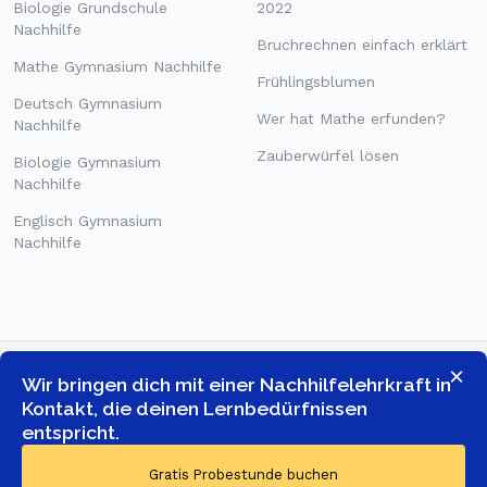
Biologie Grundschule
2022
Nachhilfe
Bruchrechnen einfach erklärt
Mathe Gymnasium Nachhilfe
Frühlingsblumen
Deutsch Gymnasium
Wer hat Mathe erfunden?
Nachhilfe
Zauberwürfel lösen
Biologie Gymnasium
Nachhilfe
Englisch Gymnasium
Nachhilfe
×
Wir bringen dich mit einer Nachhilfelehrkraft in
Kontakt, die deinen Lernbedürfnissen
entspricht.
© COPYRIGHT 2026 -
GOSTUDENT ONLINE TUTORING GMBH
-
Gratis Probestunde buchen
ALLE RECHTE VORBEHALTEN.