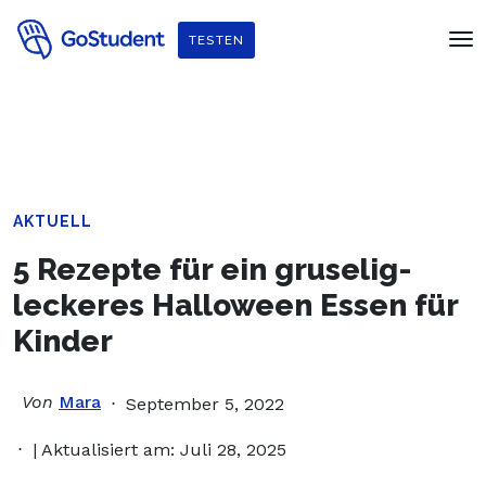
Verbessere dein Englisch und hol dir
ein gratis E-Book von
TESTEN
Penguin Readers
!
AKTUELL
5 Rezepte für ein gruselig-
leckeres Halloween Essen für
Kinder
Von
Mara
September 5, 2022
| Aktualisiert am: Juli 28, 2025