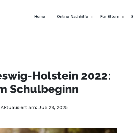
 dein Englisch und hol dir
ein gratis E-Book von Pengui
Home
Online Nachhilfe
Für Eltern
eswig-Holstein 2022:
m Schulbeginn
| Aktualisiert am: Juli 28, 2025