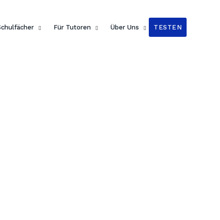
n Readers
!
Schulfächer
Für Tutoren
Über Uns
TESTEN