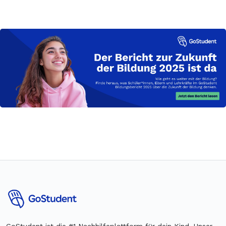
GoStudent ist die #1 Nachhilfeplattform für dein Kind. Unser