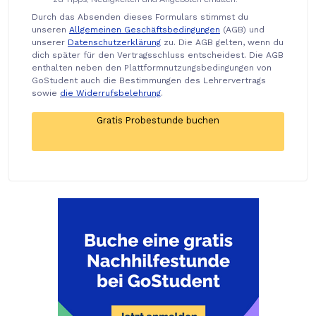
Durch das Absenden dieses Formulars stimmst du
unseren
Allgemeinen Geschäftsbedingungen
(AGB) und
unserer
Datenschutzerklärung
zu. Die AGB gelten, wenn du
dich später für den Vertragsschluss entscheidest. Die AGB
enthalten neben den Plattformnutzungsbedingungen von
GoStudent auch die Bestimmungen des Lehrervertrags
sowie
die Widerrufsbelehrung
.