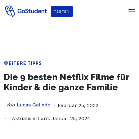
Verbessere dein Englisch und hol dir
ein gratis E-Book von
TESTEN
Penguin Readers
!
WEITERE TIPPS
Die 9 besten Netflix Filme für
Kinder & die ganze Familie
Von
Lucas Galindo
Februar 25, 2022
| Aktualisiert am: Januar 25, 2024