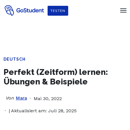
Verbessere dein Englisch und hol dir
ein gratis E-Book von
TESTEN
Penguin Readers
!
DEUTSCH
Perfekt (Zeitform) lernen:
Übungen & Beispiele
Von
Mara
Mai 30, 2022
| Aktualisiert am: Juli 28, 2025