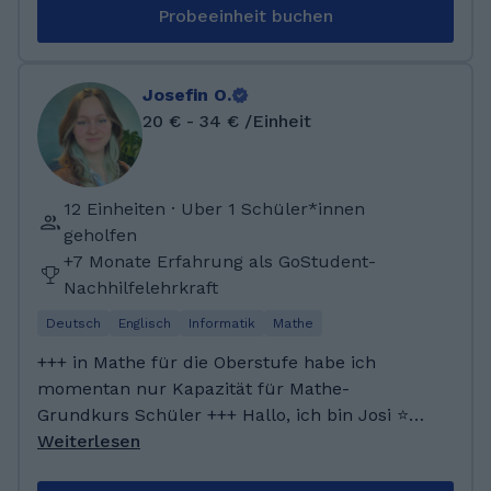
daher interessiere ich mich auch für
Regionalentwicklung des Hunsrück-Hochwald
Probeeinheit buchen
Übersetzung und Literatur. In meiner Freizeit
Nationalparks
schreibe und lese ich, höre Musik oder
engagiere mich für soziale Zwecke. Ich habe
Josefin O.
an der Freien Universität in Berlin Allgemeine
20 € - 34 € /Einheit
und Vergleichende Literaturwissenschaft und
Germanistik im Bachelor studiert.
Anschließend habe ich ein Masterstudium in
12 Einheiten · Uber 1 Schüler*innen
Gender Studies (études de genre) an der
geholfen
Universität Paris 8 absolviert. Ich gebe seit
+7 Monate Erfahrung als GoStudent-
einem Jahr Deusch-Nachhilfeunterricht für
Nachhilfelehrkraft
französische Schüler*innen von Mittelstufe bis
Studium, über die Agentur Anacours.
Deutsch
Englisch
Informatik
Mathe
+++ in Mathe für die Oberstufe habe ich
momentan nur Kapazität für Mathe-
Grundkurs Schüler +++ Hallo, ich bin Josi ⭐
Ich mache sehr gerne Musik und beschäftige
Weiterlesen
mich allgemein viel mit künstlerischen