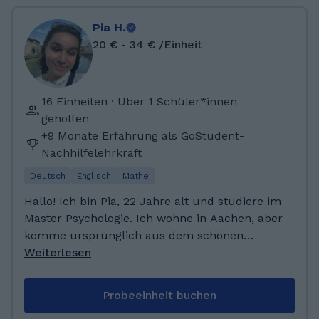
Pia H.
20 € - 34 € /Einheit
16 Einheiten · Uber 1 Schüler*innen
geholfen
+9 Monate Erfahrung als GoStudent-
Nachhilfelehrkraft
Deutsch
Englisch
Mathe
Hallo! Ich bin Pia, 22 Jahre alt und studiere im
Master Psychologie. Ich wohne in Aachen, aber
komme ursprünglich aus dem schönen
Münsterland. Ich habe in meiner eigenen
Weiterlesen
Schulzeit Nachhilfe gegeben und habe
während meines Studiums auch in einer
Probeeinheit buchen
Grundschule gearbeitet. In meiner Freizeit