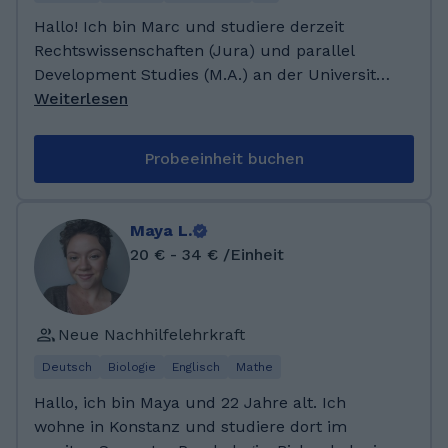
im Bachelor. Dort habe ich unter anderem
Hallo! Ich bin Marc und studiere derzeit
Nachhilfe in Mathe gegeben. Ich habe große
Rechtswissenschaften (Jura) und parallel
Lust, mich in eure Fächer einzuarbeiten!:)
Development Studies (M.A.) an der Universität
Passau. Dieses Doppelstudium verbindet
Weiterlesen
analytisches Denken, strukturiertes Arbeiten
und ein tiefes Verständnis für gesellschaftliche
Probeeinheit buchen
und globale Zusammenhänge, Fähigkeiten, die
mir auch im Unterrichten helfen. Ich spreche
Deutsch, Katalanisch, Spanisch, Englisch und
Maya L.
Französisch und habe gelernt, mich auf ganz
20 € - 34 € /Einheit
unterschiedliche Lernstile und
Persönlichkeiten einzustellen. Als Tutor bei
GoTutor möchte ich meine Erfahrungen
Neue Nachhilfelehrkraft
nutzen, um Schüler*innen individuell zu
fördern, zu motivieren und Freude am Lernen
Deutsch
Biologie
Englisch
Mathe
zu vermitteln, mit Struktur, Empathie und
Hallo, ich bin Maya und 22 Jahre alt. Ich
Leidenschaft. Ich bringe umfangreiche
wohne in Konstanz und studiere dort im
pädagogische Erfahrung aus