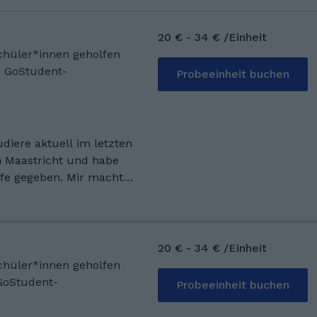
20 € - 34 € /Einheit
Schüler*innen geholfen
s GoStudent-
Probeeinheit buchen
udiere aktuell im letzten
n Maastricht und habe
eben. Mir macht
zu arbeiten und sie beim
ders schön ist es, wenn
beitet und merkt, wie
ommen und das
20 € - 34 € /Einheit
Schüler*innen geholfen
n werden und nicht nur
GoStudent-
Probeeinheit buchen
Jeder lernt anders,
r, mich auf das Kind