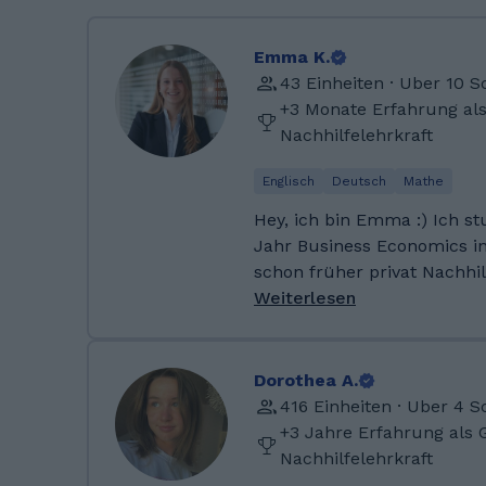
Emma K.
43 Einheiten · Uber 10 
+3 Monate Erfahrung al
Nachhilfelehrkraft
Englisch
Deutsch
Mathe
Hey, ich bin Emma :) Ich st
Jahr Business Economics i
schon früher privat Nachhilfe geg
es total Spaß, mit Kindern 
Weiterlesen
Lernen zu begleiten. Beson
man zusammen an etwas ar
die ersten Fortschritte k
Dorothea A.
Selbstvertrauen wächst. Mir ist wichtig, dass die
416 Einheiten · Uber 4 
Inhalte wirklich verstande
+3 Jahre Erfahrung als 
auswendig gelernt werden. 
Nachhilfelehrkraft
deshalb versuche ich imme