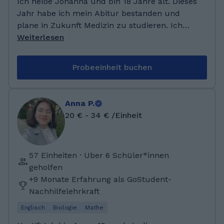
Ich heiße Johanna und bin 18 Jahre alt. Dieses
Jahr habe ich mein Abitur bestanden und
plane in Zukunft Medizin zu studieren. Ich
interessiere mich für die Französische
Weiterlesen
Sprache, Texte der Lyrik und Bereiche der
Naturwissenschaft. Außerdem gehe ich in
Probeeinheit buchen
meiner Freizeit Tanzen und spiele seit vielen
Jahren Klavier. Ich wohne noch mit meinen
Eltern und zwei jüngeren Schwestern
Anna P.
zuhause. Nach der Grundschule habe ich das
20 € - 34 € /Einheit
Gymnasium Vogelsang in Solingen besucht.
Mein Abitur habe ich mit einem sehr guten
Schnitt absolviert. Meine Prüfungsfächer
57 Einheiten · Uber 6 Schüler*innen
waren Deutsch, Französisch, Biologie und
geholfen
Sozialwissenschaften. Innerhalb meiner
+9 Monate Erfahrung als GoStudent-
Schullaufbahn habe ich zusätzlich das DELF-
Nachhilfelehrkraft
Zertifikat B2 erreicht.
Englisch
Biologie
Mathe