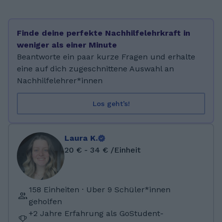
waren Mathe und Physik. Schon während
meiner Schullaufbahn habe ich regelmäßig
Mitschülern geholfen und Aufgaben erklärt.
Finde deine perfekte Nachhilfelehrkraft in
Mir macht es Spaß, im Austausch zu lernen
weniger als einer Minute
und dabei neue Themen spielend zu
Beantworte ein paar kurze Fragen und erhalte
verstehen.
eine auf dich zugeschnittene Auswahl an
Nachhilfelehrer*innen
Los geht’s!
Laura K.
20 € - 34 € /Einheit
158 Einheiten · Uber 9 Schüler*innen
geholfen
+2 Jahre Erfahrung als GoStudent-