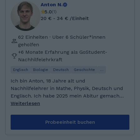
Anton N.
5.0
(
1
)
20 € - 34 € /Einheit
62 Einheiten · Uber 6 Schüler*innen
geholfen
+6 Monate Erfahrung als GoStudent-
Nachhilfelehrkraft
Englisch
Biologie
Deutsch
Geschichte
…
Ich bin Anton, 18 Jahre alt und
Nachhilfelehrer in Mathe, Physik, Deutsch und
Englisch. Ich habe 2025 mein Abitur gemacht
und bin daher noch recht vertraut mit den
Weiterlesen
Themen ;) In meiner Freizeit singe ich gern
und spiele Klavier oder mache Sport. Ich freue
Probeeinheit buchen
mich, dir zu helfen! Ich habe 2025 mein Abitur
mit 1,0 bestanden, meine Leistungskurse