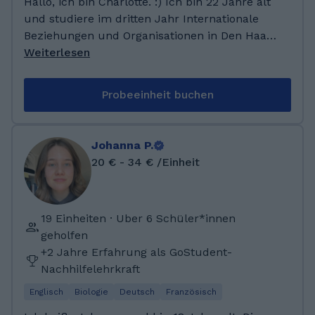
Hallo, ich bin Charlotte. :) Ich bin 22 Jahre alt
und studiere im dritten Jahr Internationale
Beziehungen und Organisationen in Den Haag
in den Niederlanden. Ich habe bereits während
Weiterlesen
meiner Schulzeit Nachhilfe in Englisch, Mathe
und Deutsch gegeben. Ebenso habe ich in
Probeeinheit buchen
meinem FSJ wertvolle Erfahrungen in der
Lernförderung gesammelt. Ich würde mich
freuen dich/ihr Kind beim Lernen zu
Johanna P.
unterstützen!
20 € - 34 € /Einheit
19 Einheiten · Uber 6 Schüler*innen
geholfen
+2 Jahre Erfahrung als GoStudent-
Nachhilfelehrkraft
Englisch
Biologie
Deutsch
Französisch