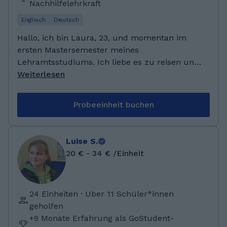
Nachhilfelehrkraft
Englisch
Deutsch
Hallo, ich bin Laura, 23, und momentan im
ersten Mastersemester meines
Lehramtsstudiums. Ich liebe es zu reisen und
bin auch in verschiedenen Ländern
Weiterlesen
aufgewachsen, wodurch ich mit der
englischen Sprache schon früh vertraut war.
Probeeinheit buchen
Ich habe bereits drei Jahre in Hong Kong und
drei Jahre in Pretoria gelebt, wo ich deutsche
Auslandsschulen besucht habe. Ich habe 2021
Luise S.
mein Abitur gemacht und studiere seitdem
20 € - 34 € /Einheit
Deutsch und Englisch auf Lehramt. Ich habe
früher schon Nachhilfe gegeben und habe
letztes Jahr auch in einer Grundschule Lese-
24 Einheiten · Uber 11 Schüler*innen
und Rechtschreibförderung angeboten. 2023
geholfen
habe ich ein dreimonatiges
+9 Monate Erfahrung als GoStudent-
Auslandspraktikum an einer Schule in Malta