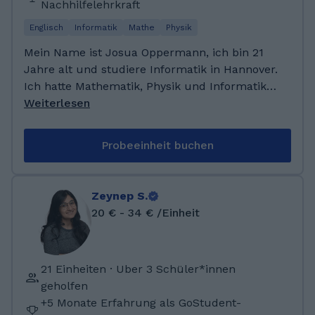
Nachhilfelehrkraft
Politikwissenschaften mit dem Nebenfach
Philosophie im dritten Semester an der
Englisch
Informatik
Mathe
Physik
Leuphana Universität in Lüneburg.
Mein Name ist Josua Oppermann, ich bin 21
Jahre alt und studiere Informatik in Hannover.
Ich hatte Mathematik, Physik und Informatik
als Leistungskurse im Abitur und beschäftige
Weiterlesen
mich auch in meiner Freizeit mit letzteren. Ich
habe bereits im ersten Jahr meines Studiums
Probeeinheit buchen
privat Nachhilfe in Informatik gegeben. Meine
Freizeit verbringe ich meist mit Sport, Kochen
oder Online.
Zeynep S.
20 € - 34 € /Einheit
21 Einheiten · Uber 3 Schüler*innen
geholfen
+5 Monate Erfahrung als GoStudent-