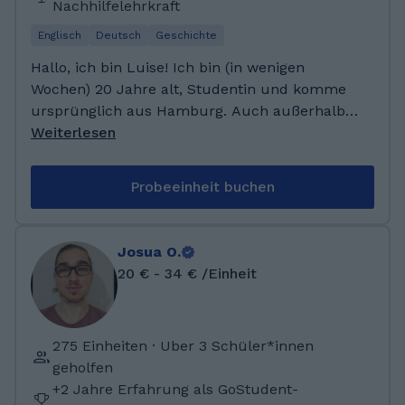
Nachhilfelehrkraft
absolviert. Außerdem arbeite ich an einer
Schule als Vertretungslehrerin.
Englisch
Deutsch
Geschichte
Hallo, ich bin Luise! Ich bin (in wenigen
Wochen) 20 Jahre alt, Studentin und komme
ursprünglich aus Hamburg. Auch außerhalb
meines Studiums interessiere ich mich für
Weiterlesen
Politik und gesellschaftliche Themen. Ich lese
gerne und verbringe meine Freizeit viel mit
Probeeinheit buchen
Freunden und Familie (ich bin große
Schwester von zwei kleinen Brüdern). Ich
wohne derzeit in Lüneburg, verbringe meine
Josua O.
Wochenenden aber größtenteils in Hamburg.
20 € - 34 € /Einheit
Ich habe im Jahr 2024 mein Abitur in den
Fächern Deutsch, Englisch, Geschichte und
Biologie am Gymnasium Altona in Hamburg
275 Einheiten · Uber 3 Schüler*innen
gemacht. Anschließend habe ich mich dazu
geholfen
entschieden direkt mit meinem Studium zu
+2 Jahre Erfahrung als GoStudent-
beginnen. Aktuell studiere ich