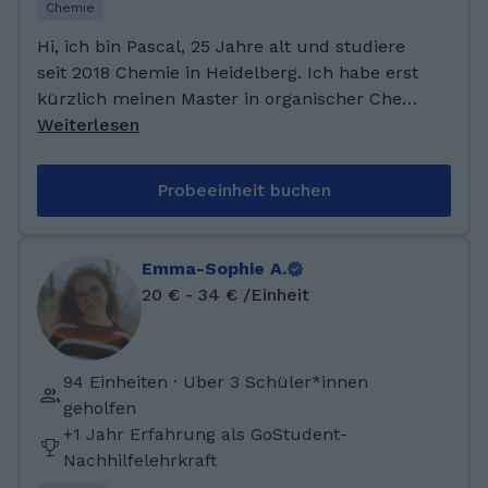
Chemie
Hi, ich bin Pascal, 25 Jahre alt und studiere
seit 2018 Chemie in Heidelberg. Ich habe erst
kürzlich meinen Master in organischer Chemie
abgeschlossen. In meiner Freizeit mache ich
Weiterlesen
am liebsten Sport und spiele vor allem
Fußball und Tennis. Außerdem spiele ich
Probeeinheit buchen
Gitarre und lese gern. Ich habe auf dem
Karolinen Gymnasium in Frankenthal 2018
mein Abitur gemacht. Im selben Jahr habe ich
Emma-Sophie A.
an der Ruprecht-Karls-Universität in
20 € - 34 € /Einheit
Heidelberg ein Chemie Studium begonnen.
Nach dem Bachelor 2021 habe ich direkt im
Anschluss mit dem Master begonnen und im
94 Einheiten · Uber 3 Schüler*innen
Herbst 2024 abgeschlossen. Während meines
geholfen
Studiums konnte ich mehrfach als Tutor von
+1 Jahr Erfahrung als GoStudent-
Übungsgruppen arbeiten. Auch als
Nachhilfelehrkraft
Nachhilfelehrer von Schülerinnen und