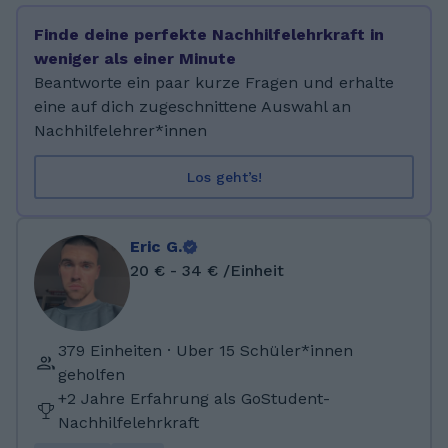
programmier ich gerne am Computer und
Finde deine perfekte Nachhilfelehrkraft in
spiele das ein oder andere Spiel. Ich habe
weniger als einer Minute
einen Bachelor of Science an der HSMW im
Beantworte ein paar kurze Fragen und erhalte
Gebiet der Allgemeinen und Digitalen Forensik
eine auf dich zugeschnittene Auswahl an
als einer der besten meines Studiengangs
Nachhilfelehrer*innen
abgeschlossen (Abschlussnote 1,4). Davor
habe ich mein Abitur am Bernhard von Cotta
Los geht’s!
Gymnasium in Brand Erbisdorf erworben
(Abschlussnote 1,8).
Eric G.
20 € - 34 € /Einheit
379 Einheiten · Uber 15 Schüler*innen
geholfen
+2 Jahre Erfahrung als GoStudent-
Nachhilfelehrkraft