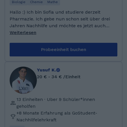
die Aufgaben, die du brauchst am Besten im
Biologie
Chemie
Mathe
Vorraus.
Hallo :) Ich bin Sofia und studiere derzeit
Pharmazie. Ich gebe nun schon seit über drei
Jahren Nachhilfe und möchte es jetzt auch
online ausprobieren. Besonders gern
Weiterlesen
unterrichte ich in den naturwissenschaftlichen
Fächern und Mathe. Soweit es mein Studium
Probeeinheit buchen
erlaubt, bin ich flexibel in der
Unterrichtsplanung, da ich meine Hobbys
(Sport und Gitarre spielen) zeitlich frei
Yusuf K.
einteilen kann. Schreib mich gerne einfach an!
20 € - 34 € /Einheit
Ich habe mein Abitur an einem Gymnasium
mit MINT-Spezialisierung mit dem
Notendurchschnitt 1,0 absolviert. Während
13 Einheiten · Uber 9 Schüler*innen
meiner Abizeit habe ich bereits privat
geholfen
Nachhilfe gegeben und ehrenamtlich im SOS-
+8 Monate Erfahrung als GoStudent-
Kinderdorf bei Nachhilfestunden ausgeholfen.
Nachhilfelehrkraft
Mein Spezialgebiet sind alle