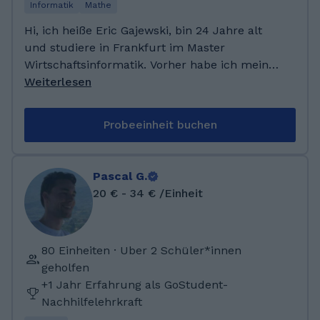
Informatik
Mathe
Hi, ich heiße Eric Gajewski, bin 24 Jahre alt
und studiere in Frankfurt im Master
Wirtschaftsinformatik. Vorher habe ich meinen
Bachelor in Wirtschaftswissenschaften
Weiterlesen
abgeschlossen, aber auch eine kurze Zeit
Mathe studiert. Ich habe schon immer gerne
Probeeinheit buchen
Freunden und Bekannten beim Lernen
geholfen und würde das jetzt gerne auf dieser
Plattform ausweiten.
Pascal G.
20 € - 34 € /Einheit
80 Einheiten · Uber 2 Schüler*innen
geholfen
+1 Jahr Erfahrung als GoStudent-
Nachhilfelehrkraft