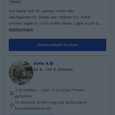
Mathe
Ich habe mit 32 Jahren mein Abi
nachgemacht. Dabei war Mathe für mich
immer logisch :) Ich hoffe diese Logik auch dir
weitergeben zu können. Insbesondere die
Weiterlesen
Themen der Oberstufe möchte ich dir dabei
so vermitteln, dass du sie auch verstehst und
Probeeinheit buchen
dich so gut auf Tests, Klausuren und Abitur
vorbereiten. Ich habe Nachilfe-Erfahrung
vorallem in Mathe der Oberstufe (Bayern,
Sofia S.
neues G9). Dabei habe ich selbst 2 Jahre ein
20 € - 34 € /Einheit
Kolleg für Erwachsene besucht, um das
Abitur nachzuholen. Ich freue mich über
Schüler(innen), die um den einen Punkt
7 Einheiten · Uber 2 Schüler*innen
kämpfen, genauso wie über die, die sich
geholfen
einfach in Mathe verbessern möchten. Für
+2 Monate Erfahrung als GoStudent-
eine optimale Ausnutzung deiner
Nachhilfelehrkraft
Nachhilfestunde schicke mir das Thema oder