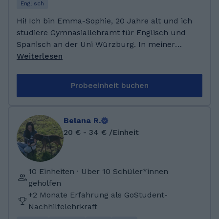
Schülern habe ich schon Erfahrung
Englisch
gesammelt.
Hi! Ich bin Emma-Sophie, 20 Jahre alt und ich
studiere Gymnasiallehramt für Englisch und
Spanisch an der Uni Würzburg. In meiner
Freizeit spiele ich Saxophon in einem
Weiterlesen
Orchester und lese sehr gerne. Neben meiner
Muttersprache Deutsch spreche ich fließend
Probeeinheit buchen
Englisch und habe Grundkenntnisse in
Spanisch. Ich freue mich auf dich! Als Kind
habe ich eine christliche Grundschule
Belana R.
besucht. Anschließend habe ich mein Abitur
20 € - 34 € /Einheit
am Philipp-Melanchthon-Gymnasium
Schmalkalden im Jahr 2024 absolviert. Meine
Abiturfächer waren Englisch, Geschichte,
10 Einheiten · Uber 10 Schüler*innen
Chemie und Biologie. Seit Anfang 2025 gebe
geholfen
ich Nachhilfe in Spanisch und meine
+2 Monate Erfahrung als GoStudent-
Nachhilfeschüler konnten bereits gute
Nachhilfelehrkraft
Ergebnisse erzielen.