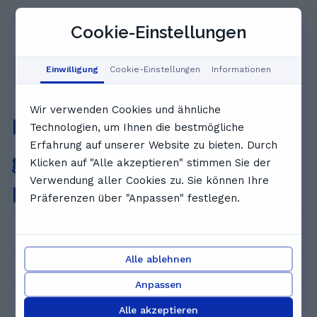
unterstützen.
155
1
...
...
160
Cookie-Einstellungen
Einwilligung
Cookie-Einstellungen
Informationen
Wir verwenden Cookies und ähnliche
Häufig
Technologien, um Ihnen die bestmögliche
Erfahrung auf unserer Website zu bieten. Durch
gestellte
Klicken auf "Alle akzeptieren" stimmen Sie der
Verwendung aller Cookies zu. Sie können Ihre
Fragen
Präferenzen über "Anpassen" festlegen.
Wie kann ich eine Probeeinheit buchen?
Alle ablehnen
Wie viel kostet das?
Anpassen
Wer sind die Nachhilfelehrer*innen bei
Alle akzeptieren