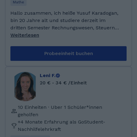
naturwissenschaftlichen Fächer.
Mathe
Hallo zusammen, ich heiße Yusuf Karadogan,
bin 20 Jahre alt und studiere derzeit im
dritten Semester Rechnungswesen, Steuern
und Wirtschaftsrecht an der DHBW Stuttgart.
Weiterlesen
Mein Arbeitgeber ist eine
Steuerberaterkanzlei. Mein Abitur habe ich im
Probeeinheit buchen
Jahr 2024 mit den Leistungsfächern
Wirtschaft, Mathematik und Physik
abgeschlossen. In meiner Freizeit gehe ich
Leni F.
regelmäßig ins Fitnessstudio und spiele gerne
20 € - 34 € /Einheit
mit Freunden Fußball. Ich habe 2024 mein
Abitur am Herzog-Christoph-Gymnasium in
Beilstein abgeschlossen. Derzeit studiere ich
10 Einheiten · Uber 1 Schüler*innen
an der DHBW Stuttgart im Studiengang
geholfen
Rechnungswesen, Steuern und
+4 Monate Erfahrung als GoStudent-
Wirtschaftsrecht. Besonders gut liegen mir
Nachhilfelehrkraft
naturwissenschaftliche Fächer sowie alle