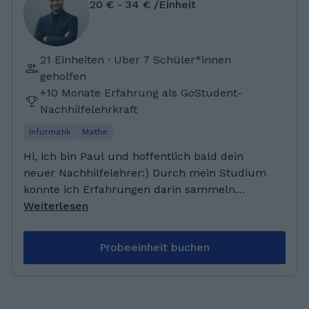
20 € - 34 € /Einheit
21 Einheiten · Uber 7 Schüler*innen
geholfen
+10 Monate Erfahrung als GoStudent-
Nachhilfelehrkraft
Informatik
Mathe
Hi, ich bin Paul und hoffentlich bald dein
neuer Nachhilfelehrer:) Durch mein Studium
konnte ich Erfahrungen darin sammeln
anderen Leuten, teilweise sehr komplexe
Weiterlesen
Sachverhalte einfach zu erklären und wurde
von meinen Freunden immer dazu ermutigt
Probeeinheit buchen
irgendwann einmal ein Lehrer zu werden, weil
ich so gut erklären könnte. Neben meiner
Tätigtkeit hier arbeite ich als Gitarrenlehrer
und Musiker und in meiner Freizeit