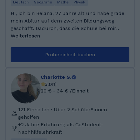
Deutsch
Geografie
Mathe
Physik
Hi, ich bin Belana, 27 Jahre alt und habe grade
mein Abitur auf dem zweiten Bildungsweg
geschafft. Dadurch, dass die Schule bei mir
noch nicht so lange her ist weiß ich wie es sich
Weiterlesen
anfühlt im Unterricht nicht mitzukommen,
wenn der Stoff im Kopf einfach nicht klick
Probeeinheit buchen
macht. Ich möchte Dinge erklären, anstatt
einfach nur die Lösung vorzugeben. Lernen
hat mir in den letzten Schuljahren viel Spaß
Charlotte S.
gemacht und ich hoffe auch bald auf Lehramt
5.0
(
1
)
studieren zu können Ich habe mein Abitur an
20 € - 34 € /Einheit
einem Kolleg auf dem zweiten Bildungsweg
abgeschlossen. Davor habe ich eine
121 Einheiten · Uber 2 Schüler*innen
Berufsschule besucht und dort mein
geholfen
Fachabitur im Bereich Wirtschaft gemacht. Ich
+2 Jahre Erfahrung als GoStudent-
habe in der Zeit gern meinem eigenen Bruder,
Nachhilfelehrkraft
aber auch Mitschülern und Bekannten