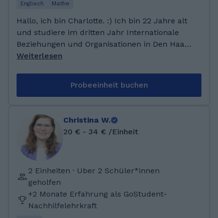
Nachhilfe gegeben.
Englisch
Mathe
Hallo, ich bin Charlotte. :) Ich bin 22 Jahre alt
und studiere im dritten Jahr Internationale
Beziehungen und Organisationen in Den Haag
in den Niederlanden. Ich habe bereits während
Weiterlesen
meiner Schulzeit Nachhilfe in Englisch, Mathe
und Deutsch gegeben. Ebenso habe ich in
Probeeinheit buchen
meinem FSJ wertvolle Erfahrungen in der
Lernförderung gesammelt. Ich würde mich
freuen dich/ihr Kind beim Lernen zu
Christina W.
unterstützen!
20 € - 34 € /Einheit
2 Einheiten · Uber 2 Schüler*innen
geholfen
+2 Monate Erfahrung als GoStudent-
Nachhilfelehrkraft