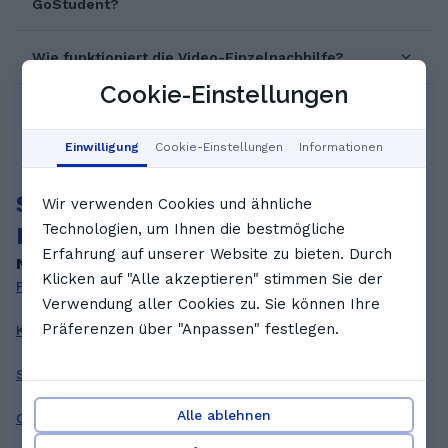
GoStudent?
2024, Notendurchschnitt 1.4 Europäischer
Master: Dezentrale Smarte Energiesysteme (1.
Wie funktioniert die Video-Einzelnachhilfe?
Jahr an der Université de Lorraine in Nancy,
Frankreich, nun das zweite Jahr an der UPC in
Cookie-Einstellungen
Barcelona, Spanien)
Einwilligung
Cookie-Einstellungen
Informationen
Suche nach anderen privaten
Wir verwenden Cookies und ähnliche
Technologien, um Ihnen die bestmögliche
Nachhilfelehrer*innen
Erfahrung auf unserer Website zu bieten. Durch
Nach Fächern
Klicken auf "Alle akzeptieren" stimmen Sie der
Physik Nachhilfe
Norwegisch Nachhilfe
Verwendung aller Cookies zu. Sie können Ihre
Präferenzen über "Anpassen" festlegen.
Koreanisch Nachhilfe
Statistik Nachhilfe
Spanisch Nachhilfe
Fotografie Nachhilfe
Alle ablehnen
Chinesisch Nachhilfe
Gitarre Nachhilfe