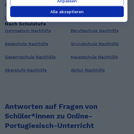
Anpassen
Arabisch Nachhilfe
Finanzen Nachhilfe
Alle akzeptieren
Latein Nachhilfe
Psychologie Nachhilfe
Nach Schulstufe
Gymnasium Nachhilfe
Berufsschule Nachhilfe
Realschule Nachhilfe
Grundschule Nachhilfe
Gesamtschule Nachhilfe
Hauptschule Nachhilfe
Oberstufe Nachhilfe
Abitur Nachhilfe
Antworten auf Fragen von
Schüler*innen zu Online-
Portugiesisch-Unterricht