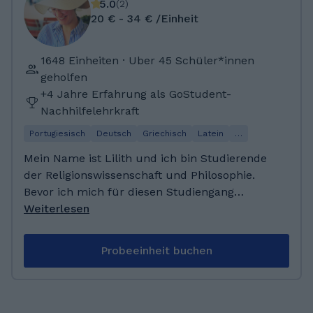
5.0
(
2
)
20 € - 34 € /Einheit
1648 Einheiten · Uber 45 Schüler*innen
geholfen
+4 Jahre Erfahrung als GoStudent-
Nachhilfelehrkraft
Portugiesisch
Deutsch
Griechisch
Latein
…
Mein Name ist Lilith und ich bin Studierende
der Religionswissenschaft und Philosophie.
Bevor ich mich für diesen Studiengang
entschieden habe, habe ich für zwei Semester
Weiterlesen
Physik studiert - beide Studiengänge habe ich
deswegen ausgewählt, weil ich um mit Goethe
Probeeinheit buchen
zu sprechen verstehen wollte, "was die Welt
im Inneren zusammenhält". Dabei habe ich
gemerkt, dass mich vor allem das
menschliche Wesen interessiert und meinen