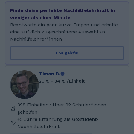
Fokus gerade in Philosophie auf Anthropologie
Finde deine perfekte Nachhilfelehrkraft in
und Psychologie gelegt. Ich habe inzwischen
weniger als einer Minute
10 Jahre Erfahrung in
Beantworte ein paar kurze Fragen und erhalte
Hausaufgabenbetreuung von insbesondere
eine auf dich zugeschnittene Auswahl an
Grundschüler*innen, Mathe und
Nachhilfelehrer*innen
Lateinnachhilfe für Unter- und Oberstufe.
Während meines Auslandsstudium in
Los geht’s!
Brasilien, habe ich meine
portugiesischsprachigen Freunde beim
Deutsch und Englischlernen unterstützt.
Timon B.
Latein war immer eines meiner
20 € - 34 € /Einheit
Lieblingsfächer, habe auch den Leistungskurs
besucht und dann weiter in der Uni studiert.
Zu meiner Begeisterung für alte Sprachen hat
398 Einheiten · Uber 22 Schüler*innen
auch mein Alt-Griechisch Studium im
geholfen
Rahmen meines Studiengang beigetragen.
+5 Jahre Erfahrung als GoStudent-
Wenn Bedarf für Alt-Griechisch Nachhilfe
Nachhilfelehrkraft
bestehen würde, hätte ich großes Interesse