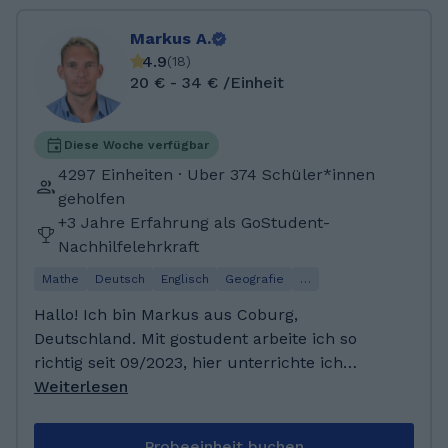
Markus A.
4.9
(
18
)
20 € - 34 € /Einheit
Diese Woche verfügbar
4297 Einheiten · Uber 374 Schüler*innen
geholfen
+3 Jahre Erfahrung als GoStudent-
Nachhilfelehrkraft
Mathe
Deutsch
Englisch
Geografie
…
Hallo! Ich bin Markus aus Coburg,
Deutschland. Mit gostudent arbeite ich so
richtig seit 09/2023, hier unterrichte ich
Deutsch, Englisch, Spanisch, Mathe-
Weiterlesen
Unterstufe und Physik. Mittlerweile mache ich
das Vollzeit und habe so schon über 2000
Probeeinheit buchen