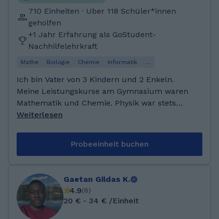
TESOL-Kurs gemacht, und ein Lehrzertifikat
710 Einheiten · Uber 118 Schüler*innen
erhalten. Während Corona lebte ich 9 Monate
geholfen
in der französischen Karibik. Danach
+1 Jahr Erfahrung als GoStudent-
unterrichtete ich ein Jahr in Madrid als
Nachhilfelehrkraft
Deutschlehrer in einer Gesamtschule und
Mathe
Biologie
Chemie
Informatik
…
gleichzeitig als Englischlehrer in einer
Sprachschule.
Ich bin Vater von 3 Kindern und 2 Enkeln.
Meine Leistungskurse am Gymnasium waren
Mathematik und Chemie. Physik war stets
mein besonderes Hobby. Habe ein Fach der
Weiterlesen
angewandten Naturwissenschaften studiert
und in Bodenmikrobiologie promoviert. War
Probeeinheit buchen
bereits während des Studiums Tutor
(Nachhilfelehrer, Halten von Vorlesungen und
Übungsseminaren, Korrektur von Klausuren)
Gaetan Gildas K.
am Institut für Biomathematik und
4.9
(
8
)
Populationsgenetik an der Uni Gießen. War die
20 € - 34 € /Einheit
letzten 18 Jahre beruflich tätig im Bereich EDV