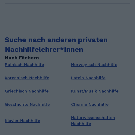
Sprache unterrichten .Ich habe mein Bachelor
in Maschinenbau absolviert .Als Tutor verfüge
ich über eine Vielzahl von Fähigkeiten und
Kompetenzen, die mir helfen, effektiv zu
unterrichten und den Lernprozess meiner
Suche nach anderen privaten
Schüler/Studenten zu unterstützen.
Nachhilfelehrer*innen
Nach Fächern
Polnisch Nachhilfe
Norwegisch Nachhilfe
Koreanisch Nachhilfe
Latein Nachhilfe
Griechisch Nachhilfe
Kunst/Musik Nachhilfe
Geschichte Nachhilfe
Chemie Nachhilfe
Naturwissenschaften
Klavier Nachhilfe
Nachhilfe