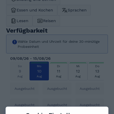
Essen und Kochen
Sprachen
Lesen
Reisen
Verfügbarkeit
Wähle Datum und Uhrzeit für deine 30-minütige
Probeeinheit
09/08/26 - 15/08/26
So
Mo
Di
Mi
Do
9
10
11
12
13
Aug
Aug
Aug
Aug
Aug
Ausgebucht
Ausgebucht
Ausgebucht
Ausgebucht
Ausgebucht
Ausgebucht