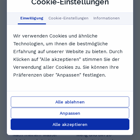
Cookie-Einstellungen
15:00
15:30
16:00
Einwilligung
Cookie-Einstellungen
Informationen
16:30
17:00
17:30
Wir verwenden Cookies und ähnliche
Technologien, um Ihnen die bestmögliche
Vollständigen Zeitplan anzeigen
Erfahrung auf unserer Website zu bieten. Durch
Andere Nachhilfelehrkräfte, die
Klicken auf "Alle akzeptieren" stimmen Sie der
dir gefallen könnten
Verwendung aller Cookies zu. Sie können Ihre
Präferenzen über "Anpassen" festlegen.
Alle ablehnen
Anpassen
Dennis P.
Wei-Zuen M.
5.0
(
1
)
Alle akzeptieren
Hallo, ich bin Dennis!
Hi, ich heiße Virginia
Nach meinem Master
Meng und bin 20