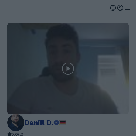
Daniil D.
5.0
(
2
)