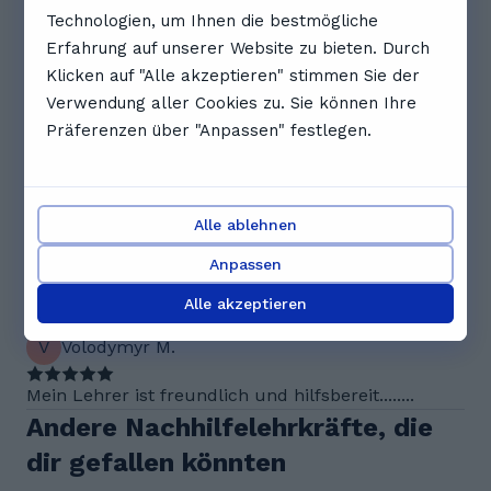
über Daniil sagen
Technologien, um Ihnen die bestmögliche
5.0
Erfahrung auf unserer Website zu bieten. Durch
Klicken auf "Alle akzeptieren" stimmen Sie der
Verwendung aller Cookies zu. Sie können Ihre
2 Bewertungen
Präferenzen über "Anpassen" festlegen.
B
Bohdan L.
Die Probestunde war gut und verständlich. Der
Alle ablehnen
Lehrer ist kompetent, aber für meine
Prüfungsziele nicht ganz passend, da er eher in
Anpassen
anderen Bereichen spezialisiert ist.
Alle akzeptieren
V
Volodymyr M.
Mein Lehrer ist freundlich und hilfsbereit........
Andere Nachhilfelehrkräfte, die
dir gefallen könnten