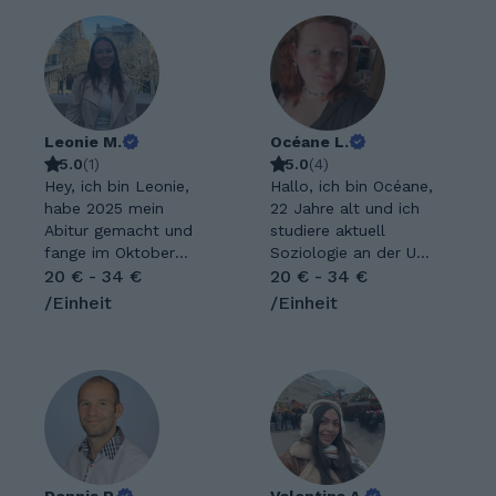
Leonie M.
Océane L.
5.0
(
1
)
5.0
(
4
)
Hey, ich bin Leonie,
Hallo, ich bin Océane,
habe 2025 mein
22 Jahre alt und ich
Abitur gemacht und
studiere aktuell
fange im Oktober
Soziologie an der Uni
mein Medizinstudium
20 € - 34 €
Mannheim. Ansonsten
20 € - 34 €
an. Meine Freizeit
lese ich gerne und
/Einheit
/Einheit
verbringe ich am
unternehme was mit
liebsten mit meinen
Freunden. Ich hab
Freunden oder treibe
zwei süße Katzen
Sport. Ich bin sehr
zuhause und hätte
offen, zuverlässig
gern irgendwann
und motiviert und es
ganz viele Kühe. Ich
bereitet mir Freude,
freue mich Dich bald
andere zu
kennenzulernen. Ich