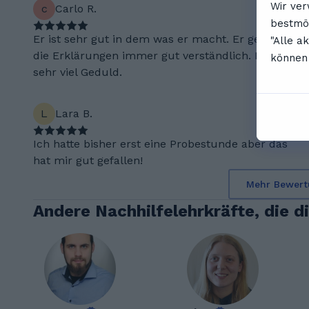
Wir ver
c
Carlo R.
bestmög
Er ist sehr gut in dem was er macht. Er gestaltet
"Alle a
die Erklärungen immer gut verständlich. Er hat
können 
sehr viel Geduld.
L
Lara B.
Ich hatte bisher erst eine Probestunde aber das
hat mir gut gefallen!
Mehr Bewert
Andere Nachhilfelehrkräfte, die d