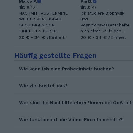
Marco P.
Pia B.
5.0
(
10
)
5.0
(
4
)
NACHMITTAGSTERMINE
Ich studiere Biophysik
WIEDER VERFÜGBAR
und
BUCHUNGEN VON
Kognitionswissenschafte
EINHEITEN NUR IN
n an einer Uni in den
VORHERIGER
20 € - 34 € /Einheit
USA und bin zurzeit für
20 € - 34 € /Einheit
ABSPRACHE MIT MIR
das Schreiben meiner
MÖGLICH Hallihallo, ich
Bachelorarbeit in
Häufig gestellte Fragen
bin euer - Teaching-
Deutschland.
Coach für Kids und
Frontalunterricht in der
Teenies (als Allrounder
Schule fiel mir immer
Wie kann ich eine Probeeinheit buchen?
für alle gestressten
schwer, und daher habe
Eltern mit wenig Zeit,
ich mich früh mit
diene ich Ihren Kindern
effektiveren
Wie viel kostet das?
als ständiger Begleiter
Lernmethoden
im Schulalltag und
auseinandergesetzt. In
Ansprechpartner nicht
Wer sind die Nachhilfelehrer*innen bei GoStud
der Nachhilfe lege ich
nur für individuelle
viel Wert auf Austausch
Fächer, sondern überall
und kooperatives
Wie funktioniert die Video-Einzelnachhilfe?
da wo gerade der
Lernen. Wenn wir die
Schuh drückt) -
Themen gemeinsam auf
Language Coach für
eine spielerische Art