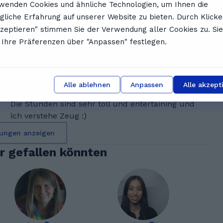
wenden Cookies und ähnliche Technologien, um Ihnen die
D
Dexter S.
liche Erfahrung auf unserer Website zu bieten. Durch Klicke
frank kann gut meine schwächen nachvollziehen
kzeptieren" stimmen Sie der Verwendung aller Cookies zu. Sie
und hilft mir dementsprechend
Ihre Präferenzen über "Anpassen" festlegen.
Z
Zoe Z.
Alle ablehnen
Anpassen
Alle akzept
Die Stunden sind sehr toll und entertaining und
ich verstehe Zeug :)
ungen anzeigen
ir gefallen könnten