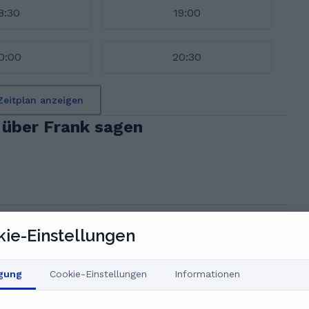
8:30
19:00
0:00
20:30
Zeitplan anzeigen
 über Frank sagen
ie-Einstellungen
r. Seine Erklärungen sind immer verständlich und er hat
n und individuell darauf einzugehen. Dabei bringt er viel
effektives Lernerlebnis zu
igung
Cookie-Einstellungen
Informationen
en aus dem Feedback unserer NutzerInnen