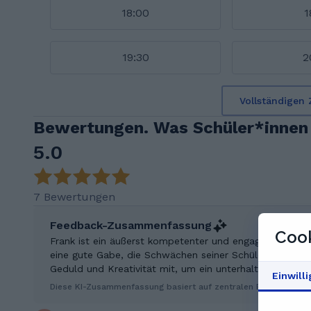
18:00
1
19:30
2
Vollständigen 
Bewertungen. Was Schüler*innen
5.0
7 Bewertungen
Feedback-Zusammenfassung
Cook
Frank ist ein äußerst kompetenter und engagierter Tuto
eine gute Gabe, die Schwächen seiner Schüler zu erkenne
Geduld und Kreativität mit, um ein unterhaltsames und 
Einwill
Diese KI-Zusammenfassung basiert auf zentralen Erkenntniss