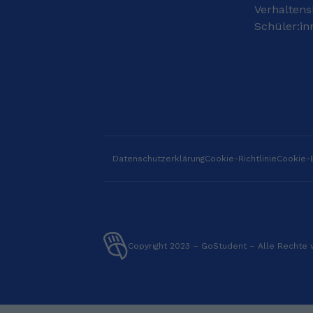
zum Erwachsenen ist
Publikation zum Thema
Verhaltens
alles mit dabei. Auch
Online Lernen während
Schüler:in
Deutsch-
Corona
Integrationskurse für
mitveröffentlicht.
Kinder und Erwachsene,
die Deutsch als
Fremdsprache lernen
wollen, sind mein
Steckenpferd. Da ich
neben Deutsch auch
noch Englisch,
Norwegisch sowie ein
Datenschutzerklärung
Cookie-Richtlinie
Cookie-E
bisschen Französisch,
Dänisch und
Schwedisch spreche,
komme ich eigentlich
mit den meisten
Sprachtypen zurecht,
Copyright 2023 – GoStudent – Alle Rechte 
weshalb die Herkunft
meiner Schüler keine
Barriere darstellt. Ganz
im Gegenteil; ich