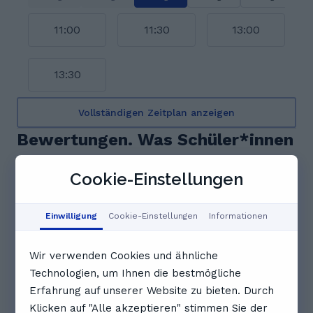
11:00
11:30
13:00
13:30
Vollständigen Zeitplan anzeigen
Bewertungen. Was Schüler*innen
über Hannah sagen
Cookie-Einstellungen
5.0
Einwilligung
Cookie-Einstellungen
Informationen
5 Bewertungen
Wir verwenden Cookies und ähnliche
Feedback-Zusammenfassung
Technologien, um Ihnen die bestmögliche
Lernbegeisterte Studenten schwärmen von
Erfahrung auf unserer Website zu bieten. Durch
Hannahs offener und verständnisvoller Art. Sie
schaffe eine angenehme Atmosphäre, in der das
Klicken auf "Alle akzeptieren" stimmen Sie der