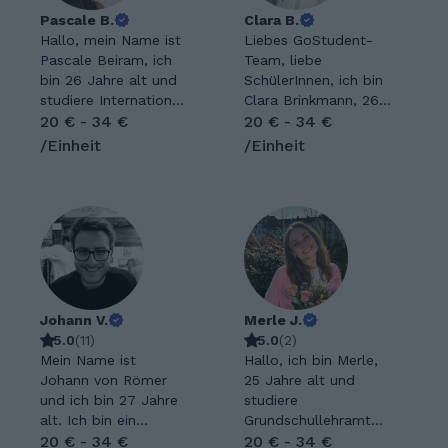
Pascale B.
Clara B.
Hallo, mein Name ist
Liebes GoStudent-
Pascale Beiram, ich
Team, liebe
bin 26 Jahre alt und
SchülerInnen, ich bin
studiere International
Clara Brinkmann, 26
Business
20 € - 34 €
Jahre alt und
20 € - 34 €
Administration.
studiere aktuell im
/Einheit
/Einheit
Schon seit vielen
Lehramtsmaster die
Jahren begeistert
Fächer Deutsch und
mich nicht nur das
Englisch an der
eigene Lernen,
Universität Bonn.
sondern vor allem die
Schon seit meiner
Möglichkeit, andere
Schulzeit interessiere
dabei zu
ich mich sehr für
unterstützen, ihre
Sprachen und fremde
Ziele zu erreichen.
Johann V.
Kulturen. So habe in
Merle J.
Nachhilfe bedeutet
5.0
(
11
)
der Schule und an
5.0
(
2
)
für mich mehr als
Mein Name ist
der Uni außerdem
Hallo, ich bin Merle,
das bloße Erklären
Johann von Römer
noch Französisch,
25 Jahre alt und
von Aufgaben Ich
und ich bin 27 Jahre
Italienisch,
studiere
habe mein Fachabitur
alt. Ich bin ein
Schwedisch und
Grundschullehramt
mit dem
freundlicher und
20 € - 34 €
Niederländisch
im Master. Meine
20 € - 34 €