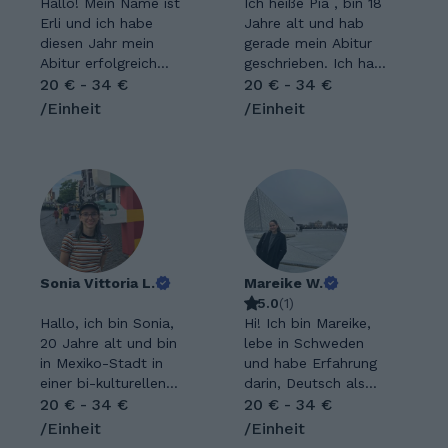
Hallo! Mein Name ist
Ich heiße Pia , bin 18
Erli und ich habe
Jahre alt und hab
diesen Jahr mein
gerade mein Abitur
Abitur erfolgreich
geschrieben. Ich habe
abgeschlossen.
20 € - 34 €
während meiner
20 € - 34 €
Besonders stolz bin
Schulzeit schon
/Einheit
/Einheit
ich auf meine sehr
verschiedenen
guten Leistungen im
Schülerinnen und
Fach Mathematik, in
Schülern Nachhilfe
dem ich konstant auf
gegeben und freue
hohem Niveau
mich auf diese
arbeite. Mathematik
Erfahrung! Ich freue
fasziniert mich schon
mich Wissen zu
lange, und ich habe
vermitteln und die
mir fundierte
Sonia Vittoria L.
Vorschritte der
Mareike W.
Kenntnisse in
Lernenden zu sehen.
5.0
(
1
)
verschiedenen
Hallo, ich bin Sonia,
Ich habe die
Hi! Ich bin Mareike,
Bereichen wie
20 Jahre alt und bin
allgemeine
lebe in Schweden
Geometrie, Analysis,
in Mexiko-Stadt in
Hochschulreife
und habe Erfahrung
Stochastik und
einer bi-kulturellen
erlangt mit den
darin, Deutsch als
Vektorgeometrie
Familie (Mexikanisch-
20 € - 34 €
Leistungskursen
Fremdsprache zu
20 € - 34 €
erarbeitet. Diese
Deutsch)
Deutsch, Sozialkunde
unterrichten. Mir
/Einheit
/Einheit
Themenbereiche
aufgewachsen. Ich
und Englisch. Seit
macht es große