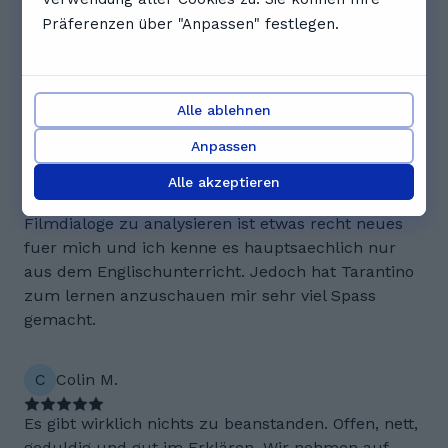
A very flexible and experienced tutor. I have been
Präferenzen über "Anpassen" festlegen.
able to make short sentences in less than 3
classes.Worksheets are free and readily available
for use right after the session ends. I must
Alle ablehnen
commend the entire Gostudent team .
Anpassen
A
Arnab C.
Alle akzeptieren
Filmdialoge zu analysieren ist etwas recht neues
fuer mich und ich kenne es hauptsaechlich nur
aus dem Englischunterricht. Jedoch hat Tarantino
zum lernen anzuschauen mir sehr viel Spass
gemacht.
C
Colin M.
Es gibt wirklich nichts zu beanstanden. Offen, nett,
geduldig und gut im Erklären. Wir nehmen auf