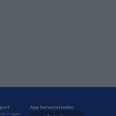
port
App herunterladen
llte Fragen