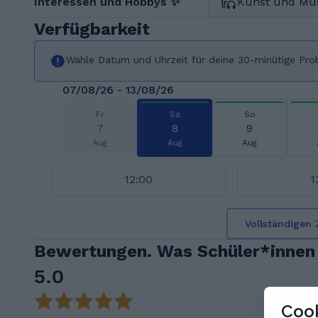
Interessen und Hobbys ✨
Kunst und Mu
Verfügbarkeit
Wähle Datum und Uhrzeit für deine 30-minütige Pro
07/08/26 - 13/08/26
Fr
Sa
So
7
8
9
Aug
Aug
Aug
12:00
1
Vollständigen 
Bewertungen. Was Schüler*innen
5.0
Cook