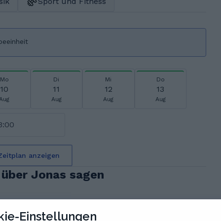
sik
Sport und Fitness
beeinheit
Mo
Di
Mi
Do
10
11
12
13
Aug
Aug
Aug
Aug
3:00
Zeitplan anzeigen
 über Jonas sagen
ie-Einstellungen