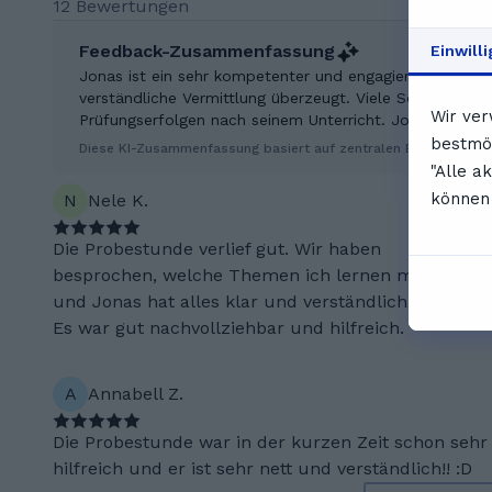
12 Bewertungen
Feedback-Zusammenfassung
Einwill
Jonas ist ein sehr kompetenter und engagierter Nachhilf
verständliche Vermittlung überzeugt. Viele Schüler beri
Wir ver
Prüfungserfolgen nach seinem Unterricht. Jonas gestalt
bestmög
Diese KI-Zusammenfassung basiert auf zentralen Erkenntniss
"Alle a
können 
N
Nele K.
Die Probestunde verlief gut. Wir haben
besprochen, welche Themen ich lernen möchte,
und Jonas hat alles klar und verständlich erklärt.
Es war gut nachvollziehbar und hilfreich.
A
Annabell Z.
Die Probestunde war in der kurzen Zeit schon sehr
hilfreich und er ist sehr nett und verständlich!! :D