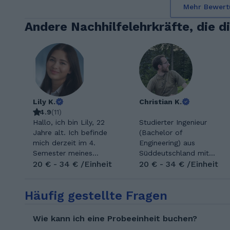
Mehr Bewert
Andere Nachhilfelehrkräfte, die d
Lily K.
Christian K.
4.9
(
11
)
Hallo, ich bin Lily, 22
Studierter Ingenieur
Jahre alt. Ich befinde
(Bachelor of
mich derzeit im 4.
Engineering) aus
Semester meines
Süddeutschland mit
Medizinstudiums an der
20 € - 34 € /Einheit
umfangreicher
20 € - 34 € /Einheit
Semmelweis Universität
Nachhilfeerfahrung, vor
in Budapest. Ich
allem in Mathematik,
Häufig gestellte Fragen
studiere zusätzlich
privat und über offizielle
Ernährungswissenschaft.
Nachhilfeinstitute.
Mein Fokus liegt auf
Erfahrung im Umgang
Wie kann ich eine Probeeinheit buchen?
Physik, Biologie,
mit Kindern und