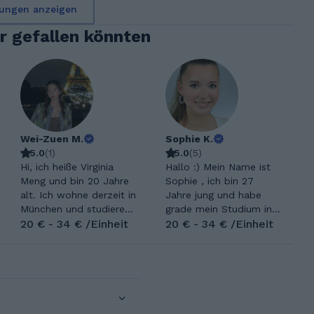
ungen anzeigen
ir gefallen könnten
Wei-Zuen M.
Sophie K.
5.0
(
1
)
5.0
(
5
)
Hi, ich heiße Virginia
Hallo :) Mein Name ist
Meng und bin 20 Jahre
Sophie , ich bin 27
alt. Ich wohne derzeit in
Jahre jung und habe
München und studiere
grade mein Studium in
Pharmazie an der LMU.
20 € - 34 € /Einheit
Psychologie
20 € - 34 € /Einheit
In meiner Freizeit
abgeschlossen . Ich
verbringe ich gerne Zeit
habe bereits jahrelange
mit Freunden und spiele
Erfahrungen als
gerne Klavier. Ich bin
Nachhilfe Tutorin und es
eine freundliche und
hat mir bis jetzt immer
disziplinierte Person und
sehr viel Spaß gemacht.