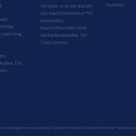
hatte ich außerdem
lernst und deine Noten
g
Kontakt
Vorteile und Verdienst
immer sehr gute Noten
verbesserst! Ich freue
bei mündlichen
Als Nachhilfelehrer*in
mich auf die Zeit mit dir
haft
Prüfungen in Englisch,
! :) Mein Abitur habe ich
anmelden
sodass ich mit meinen
im Jahr 2017
hhilfe
Nachhilfeunterricht
Nachhilfeschüler:innen
abgeschlossen, mit
 Learning
Verhaltenskodex für
auch intensiv das
Deutsch als mündlichem
Tutor:innen
Sprechen üben könnte.
Prüfungsfach sowie
Englisch als
gen
Leistungskurs.
Anschließend habe ich
kodex für
sowohl einen Bachelor-
nen
als auch einen
Masterabschluss in
Psychologie erworben.
Im Rahmen meines
Studiums spielte die
englische Sprache eine
kontinuierlich wichtige
Rolle, da ein Großteil
der wissenschaftlichen
instellungen
Impressum
AGB Schüler*innen
Fachliteratur auf
AGB Nachhilfelehrer*innen
Date
Englisch verfasst ist.