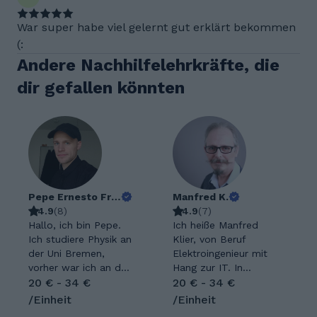
War super habe viel gelernt gut erklärt bekommen
(:
Andere Nachhilfelehrkräfte, die
dir gefallen könnten
Pepe Ernesto Francesco T.
Manfred K.
4.9
(
8
)
4.9
(
7
)
Hallo, ich bin Pepe.
Ich heiße Manfred
Ich studiere Physik an
Klier, von Beruf
der Uni Bremen,
Elektroingenieur mit
vorher war ich an der
Hang zur IT. In
Georg-August
20 € - 34 €
meinen fast 30
20 € - 34 €
Universität in
Berufsjahren habe ich
/Einheit
/Einheit
Göttingen. Ich
schon vielen Schülern