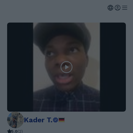
Kader T.
5.0
(
2
)