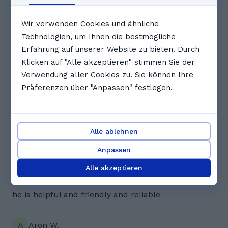
Wir verwenden Cookies und ähnliche
19:30
20:00
20:30
Technologien, um Ihnen die bestmögliche
Erfahrung auf unserer Website zu bieten. Durch
Vollständigen Zeitplan anzeigen
Klicken auf "Alle akzeptieren" stimmen Sie der
Verwendung aller Cookies zu. Sie können Ihre
Bewertungen. Was Schüler*innen
Präferenzen über "Anpassen" festlegen.
über Kader sagen
5.0
Alle ablehnen
2 Bewertungen
Anpassen
L
Luca C.
Alle akzeptieren
Kader sometimes cancels last minute but overall
he is helpful and friendly and reliable
A
Aron W.