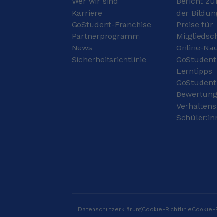
Wer wir sind
Bericht zu
der Firma Cisco im
Karriere
der Bildun
Bereich Networking
GoStudent-Franchise
Preise für
(CCNA) und Machine-
Learning 10 Jahre
Partnerprogramm
Mitgliedsc
Nachhilfe bei der
News
Online-Nac
Schülerhilfe (Mathe,
Sicherheitsrichtlinie
GoStudent
Physik, Inf.) 3 Jahre
Lerntipps
Nachhilfe beim
GoStudent
Studienkreis (Mathe,
Physik, Inf.)
Bewertun
Verhaltens
Schüler:in
Datenschutzerklärung
Cookie-Richtlinie
Cookie-E