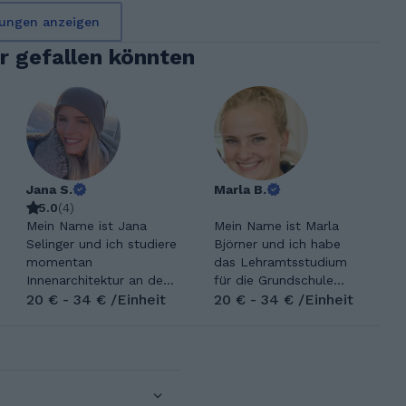
ungen anzeigen
ir gefallen könnten
Jana S.
Marla B.
5.0
(
4
)
Mein Name ist Jana
Mein Name ist Marla
Selinger und ich studiere
Björner und ich habe
momentan
das Lehramtsstudium
Innenarchitektur an der
für die Grundschule
Hochschule für Technik
20 € - 34 € /Einheit
absolviert mit den
20 € - 34 € /Einheit
in Stuttgart und meine
Fächern Deutsch, Mathe
Hobbies sind Handball,
und Kunst. Gerne bringe
Tennis und Lesen. Ich
ich anderen Inhalte bei
bin ein sehr offener und
und lerne Neues dazu.
freundlicher Mensch. Ich
Zudem ist Kunst meine