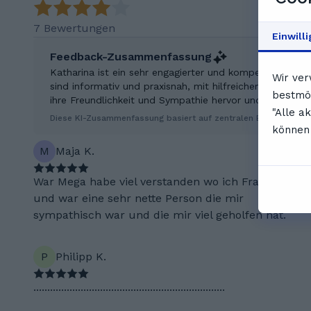
7 Bewertungen
Einwill
Feedback-Zusammenfassung
Katharina ist ein sehr engagierter und kompetenter Tutor
Wir ver
sind informativ und praxisnah, mit hilfreichen Tipps un
bestmög
ihre Freundlichkeit und Sympathie hervor und sind begei
"Alle a
Diese KI-Zusammenfassung basiert auf zentralen Erkenntniss
können 
M
Maja K.
War Mega habe viel verstanden wo ich Fragen hatte
und war eine sehr nette Person die mir
sympathisch war und die mir viel geholfen hat.
P
Philipp K.
.....................................................................