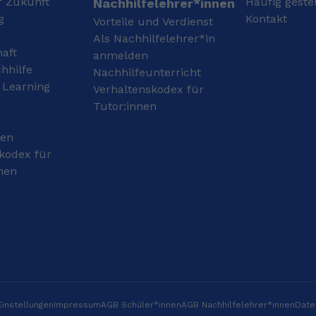
r Zukunft
Häufig geste
Nachhilfelehrer*innen
dort mein Vorteil.
g
Kontakt
Vorteile und Verdienst
Gerade studiere ich
Innenarchitektur an der
Als Nachhilfelehrer*in
haft
Hochschule für Technik
anmelden
Stuttgart was mir sehr
hhilfe
Nachhilfeunterricht
gut gefällt. Neben
 Learning
Verhaltenskodex für
meinem Studium gebe
Tutor:innen
ich hier auf Gostudent
Nachhilfe.
gen
kodex für
nen
instellungen
Impressum
AGB Schüler*innen
AGB Nachhilfelehrer*innen
Date