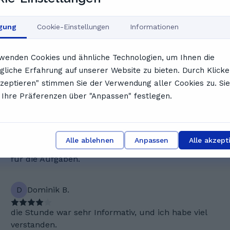
igung
Cookie-Einstellungen
Informationen
, der seine Schüler individuell unterstützt. Ihre Stunden
wenden Cookies und ähnliche Technologien, um Ihnen die
d Erklärungen, die das Verständnis fördern. Schüler heben
liche Erfahrung auf unserer Website zu bieten. Durch Klicke
stert, dass sie am Ende alles
kzeptieren" stimmen Sie der Verwendung aller Cookies zu. Sie
en aus dem Feedback unserer NutzerInnen
Ihre Präferenzen über "Anpassen" festlegen.
K
Kerstin H.
Gute Tipps zum Auflösen und Rechnen. Und auch
Alle ablehnen
Anpassen
Alle akzept
relevante Sachen angesprochen, die man braucht
für die Aufgaben.
D
Dominik B.
die Stunde war sehr Informativ, und ich habe viel
verstanden.