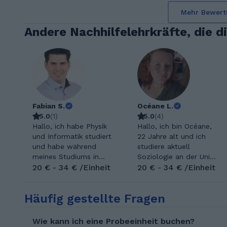
Mehr Bewert
Andere Nachhilfelehrkräfte, die d
Fabian S.
Océane L.
5.0
(
1
)
5.0
(
4
)
Hallo, ich habe Physik
Hallo, ich bin Océane,
und Informatik studiert
22 Jahre alt und ich
und habe während
studiere aktuell
meines Studiums in
Soziologie an der Uni
etwa 10 Jahre bei der
20 € - 34 € /Einheit
Mannheim. Ansonsten
20 € - 34 € /Einheit
Schülerhilfe
lese ich gerne und
Nachhilfeunterricht in
unternehme was mit
Häufig gestellte Fragen
Mathe, Phyik und
Freunden. Ich hab zwei
Informatik gegeben.
süße Katzen zuhause
Ebenfalls habe ich 3
und hätte gern
Wie kann ich eine Probeeinheit buchen?