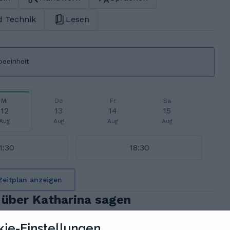
d Technik
Lesen
beeinheit
Mi
Do
Fr
Sa
12
13
14
15
Aug
Aug
Aug
Aug
1:30
18:30
Zeitplan anzeigen
über Katharina sagen
ie-Einstellungen