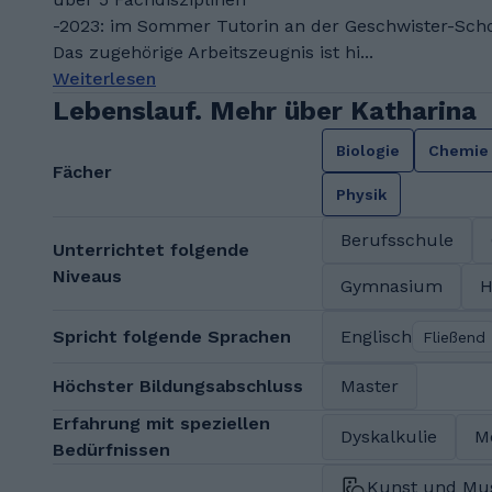
-2023: im Sommer Tutorin an der Geschwister-Schol
Das zugehörige Arbeitszeugnis ist hi...
Weiterlesen
Lebenslauf. Mehr über Katharina
Biologie
Chemie
Fächer
Physik
Berufsschule
Unterrichtet folgende
Niveaus
Gymnasium
H
Spricht folgende Sprachen
Englisch
Fließend
Höchster Bildungsabschluss
Master
Erfahrung mit speziellen
Dyskalkulie
M
Bedürfnissen
Kunst und Mu