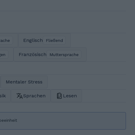
Englisch
rache
Fließend
Französisch
gen
Muttersprache
Mentaler Stress
sik
Sprachen
Lesen
beeinheit