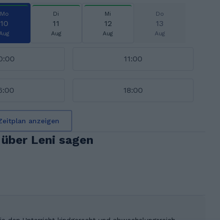
Mo
Di
Mi
Do
10
11
12
13
Aug
Aug
Aug
Aug
0:00
11:00
6:00
18:00
Zeitplan anzeigen
über Leni sagen