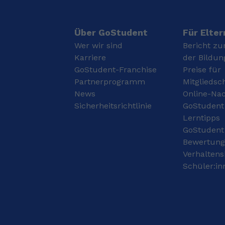
können. Ich studiere seit
Kommilitonen bei
Oktober 2022 Lehramt
Physik-Themen
an der Technischen
geholfen, und meinem
Universität
kleinen Bruder in Mathe,
Über GoStudent
Für Elter
Braunschweig mit den
wenn der Schulstoff
Wer wir sind
Bericht zu
Fächern Mathematik
mal nicht saß. Dabei ist
Karriere
der Bildun
und Englisch. Davor
mir aufgefallen, wie
GoStudent-Franchise
Preise für
habe ich mein
unterschiedlich Leute an
Fachabitur mit dem
Partnerprogramm
dieselbe Aufgabe
Mitgliedsc
Schwerpunkt
rangehen. Meistens
News
Online-Nac
Sozialpädagogik an der
lohnt es sich, für jeden
Sicherheitsrichtlinie
GoStudent
BBS Anne-Marie Tausch
eine eigene Erklärung zu
Lerntipps
in Wolfsburg
finden, statt immer den
GoStudent
abgeschlossen. Bereits
gleichen Ansatz
während meiner
durchzuziehen. Das ist
Bewertun
Ausbildung konnte ich
auch, was mich an
Verhaltens
praktische Erfahrungen
Nachhilfe reizt:
Schüler:in
durch mehrere
individuell auf jemanden
Schulpraktika sammeln,
eingehen, verschiedene
zum Beispiel an der
Erklärwege ausprobieren
Grundschule Wohltberg
und schauen, wann es
und an der Bunten
bei jemandem klick
Grundschule in
macht.