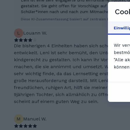
Leni ist eine sehr engagierte und einfühlsame Tutorin,
gestaltet. Sie geht offen für Vorschläge auf individuell
Cook
Schüler*innen nach und nach zum Mitmachen zu motivier
Diese KI-Zusammenfassung basiert auf zentralen Erkenntniss
Einwill
L
Louann W.
Wir ver
Die bisherigen 4 Einheiten haben sich schon gut
bestmög
entwickelt. Leni ist sehr bemüht, den Unterricht
kindgerecht zu gestalten. Ich kann ihr Vorschläge
"Alle a
machen, die sie annimmt und umsetzt. Was ich
können 
sehr wichtig finde, da das Lernsetting erstmal eine
große Herausforderung darstellt. Mit Lenis
freundlichen, ruhigen Art, hilft sie meiner
9jährigen Tochter, sich allmählich zu öffnen. Alles
scheint auf einem guten Weg zu sein.
M
Manuel W.