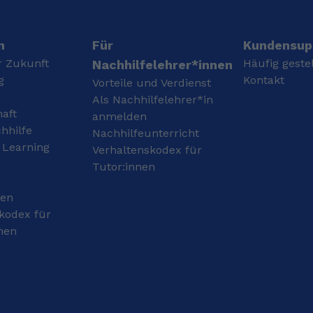
der Unterstufe. Ich habe
Kindern bei ihren
bereits viele Schüler
schulischen
erfolgreich unterstützt
Herausforderungen zu
und positives Feedback
helfen. Bei weiteren
n
Für
Kundensup
erhalten. In der Schule
Fragen zu meiner
r Zukunft
Häufig geste
Nachhilfelehrer*innen
hatte ich außerdem
Person können Sie sich
g
Kontakt
Vorteile und Verdienst
immer sehr gute Noten
gerne an mich wenden.
bei mündlichen
Als Nachhilfelehrer*in
Ich habe meine
haft
Prüfungen in Englisch,
Schullaufbahn am
anmelden
sodass ich mit meinen
Bischöflichen
hhilfe
Nachhilfeunterricht
Nachhilfeschüler:innen
Gymnasium St. Ursula in
 Learning
Verhaltenskodex für
auch intensiv das
Geilenkirchen absolviert
Tutor:innen
Sprechen üben könnte.
und dort 2024 mein
Abitur erlangt.
gen
Anschließend habe ich
ein Freiwilliges Soziales
kodex für
Jahr (FSJ) in einem
nen
integrativen
Kindergarten der
Lebenshilfe absolviert.
Nach dieser
Orientierungsphase habe
ich mein Studium an der