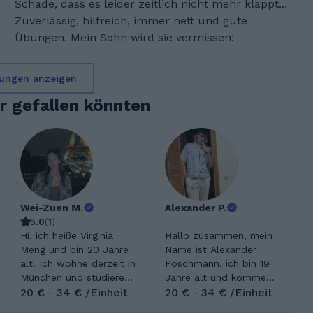
Schade, dass es leider zeitlich nicht mehr klappt...
Zuverlässig, hilfreich, immer nett und gute
Übungen. Mein Sohn wird sie vermissen!
ungen anzeigen
ir gefallen könnten
Wei-Zuen M.
Alexander P.
5.0
(
1
)
Hi, ich heiße Virginia
Hallo zusammen, mein
Meng und bin 20 Jahre
Name ist Alexander
alt. Ich wohne derzeit in
Poschmann, ich bin 19
München und studiere
Jahre alt und komme
Pharmazie an der LMU.
20 € - 34 € /Einheit
aus Aachen. Ich studiere
20 € - 34 € /Einheit
In meiner Freizeit
an der RWTH Aachen