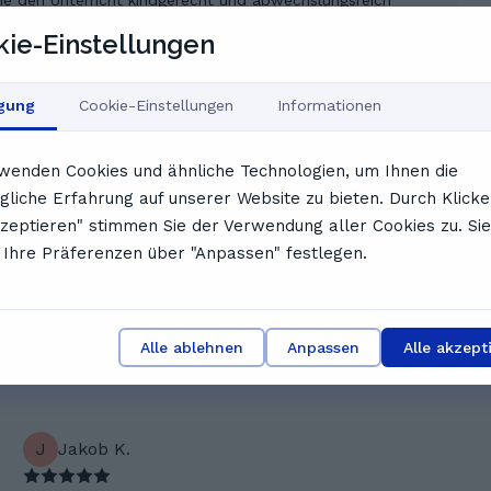
 die den Unterricht kindgerecht und abwechslungsreich
e Bedürfnisse ein und schafft es, selbst schüchterne
ie-Einstellungen
en. Ihre ruhige, freun
en aus dem Feedback unserer NutzerInnen
igung
Cookie-Einstellungen
Informationen
I
Isabella-Marie R.
wenden Cookies und ähnliche Technologien, um Ihnen die
Bella hat es wieder mal viel Spaß gemacht und die
liche Erfahrung auf unserer Website zu bieten. Durch Klicke
Doppelstunde verging wie im Flug. Toll war die
kleine Pause dazwischen. Und es hat echt gut was
kzeptieren" stimmen Sie der Verwendung aller Cookies zu. Sie
gebracht. Beide haben viel gemacht. Leni hatte
Ihre Präferenzen über "Anpassen" festlegen.
sich toll vorbereitet. Ganz lieben Dank. Bis zum
nächsten Mal LG
Alle ablehnen
Anpassen
Alle akzept
J
Jakob K.