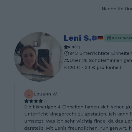
Nachhilfe fi
Leni S.
Diese Woc
4.9
(
11
)
943 unterrichtete Einheite
Uber 26 Schüler*innen geh
20 € - 34 € pro Einheit
L
Louann W.
Die bisherigen 4 Einheiten haben sich schon gu
Unterricht kindgerecht zu gestalten. Ich kann
umsetzt. Was ich sehr wichtig finde, da das L
darstellt. Mit Lenis freundlichen, ruhigen Art, h