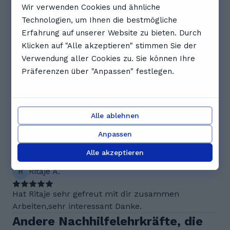
Wir verwenden Cookies und ähnliche
10:00
10:30
11:00
Technologien, um Ihnen die bestmögliche
Erfahrung auf unserer Website zu bieten. Durch
11:30
12:00
12:30
Klicken auf "Alle akzeptieren" stimmen Sie der
Verwendung aller Cookies zu. Sie können Ihre
Vollständigen Zeitplan anzeigen
Präferenzen über "Anpassen" festlegen.
Bewertungen. Was Schüler*innen
über Lin sagen
Alle ablehnen
5.0
Anpassen
Alle akzeptieren
1 Bewertungen
R
Ritaje A.
Hat Ritaje sehr gefreut mit dir zusammen
Arbeiten,sehr interessant Danke.
Andere Nachhilfelehrkräfte, die