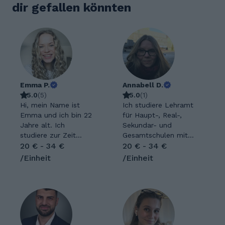
dir gefallen könnten
Emma P.
Annabell D.
5.0
(
5
)
5.0
(
1
)
Hi, mein Name ist
Ich studiere Lehramt
Emma und ich bin 22
für Haupt-, Real-,
Jahre alt. Ich
Sekundar- und
studiere zur Zeit
Gesamtschulen mit
Medizin im 6.
20 € - 34 €
den Fächern Deutsch,
20 € - 34 €
Semester im schönen
katholische Religion
/Einheit
/Einheit
Bayreuth. Meine
und Geschichte und
Hobbys sind Reiten,
habe große Freude
Joggen und vor allem
daran, Lernprozesse
Unternehmungen mit
verständlich und
meinen Freunden. Ich
strukturiert zu
bin ein sehr offener
begleiten. Durch mein