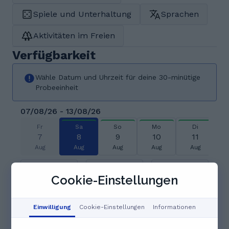
Spiele und Unterhaltung
Sprachen
Aktivitäten im Freien
Verfügbarkeit
Wähle Datum und Uhrzeit für deine 30-minütige
Probeeinheit
07/08/26 - 13/08/26
Fr
Sa
So
Mo
Di
7
8
9
10
11
Aug
Aug
Aug
Aug
Aug
07:00
07:30
08:00
Cookie-Einstellungen
08:30
09:00
09:30
Einwilligung
Cookie-Einstellungen
Informationen