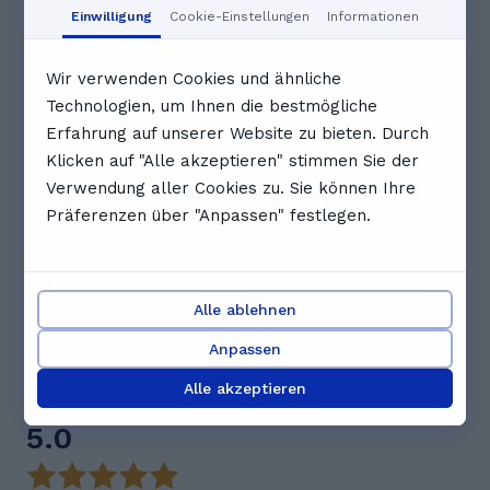
Aug
Aug
Aug
Aug
Aug
Einwilligung
Cookie-Einstellungen
Informationen
10:00
10:30
Ausgebucht
Wir verwenden Cookies und ähnliche
Technologien, um Ihnen die bestmögliche
Ausgebucht
Ausgebucht
Ausgebucht
Erfahrung auf unserer Website zu bieten. Durch
Klicken auf "Alle akzeptieren" stimmen Sie der
Verwendung aller Cookies zu. Sie können Ihre
13:00
13:30
14:00
Präferenzen über "Anpassen" festlegen.
14:30
15:00
15:30
Alle ablehnen
Vollständigen Zeitplan anzeigen
Anpassen
Bewertungen. Was Schüler*innen
Alle akzeptieren
über Mark sagen
5.0