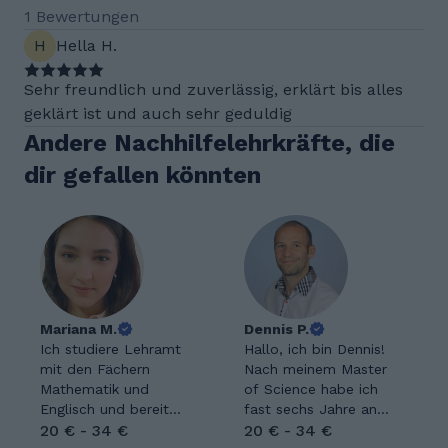
1 Bewertungen
H
Hella H.
Sehr freundlich und zuverlässig, erklärt bis alles
geklärt ist und auch sehr geduldig
Andere Nachhilfelehrkräfte, die
dir gefallen könnten
Mariana M.
Dennis P.
Ich studiere Lehramt
Hallo, ich bin Dennis!
mit den Fächern
Nach meinem Master
Mathematik und
of Science habe ich
Englisch und bereite
fast sechs Jahre an
mich darauf vor,
20 € - 34 €
der Universität
20 € - 34 €