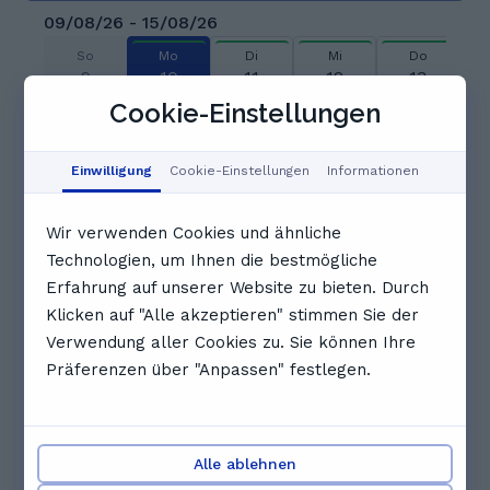
09/08/26 - 15/08/26
So
Mo
Di
Mi
Do
9
10
11
12
13
Aug
Aug
Aug
Aug
Aug
Cookie-Einstellungen
06:30
07:00
Ausgebucht
Einwilligung
Cookie-Einstellungen
Informationen
07:30
08:00
08:30
Wir verwenden Cookies und ähnliche
Technologien, um Ihnen die bestmögliche
Erfahrung auf unserer Website zu bieten. Durch
09:00
09:30
10:00
Klicken auf "Alle akzeptieren" stimmen Sie der
Verwendung aller Cookies zu. Sie können Ihre
10:30
11:00
11:30
Präferenzen über "Anpassen" festlegen.
Vollständigen Zeitplan anzeigen
Andere Nachhilfelehrkräfte, die
Alle ablehnen