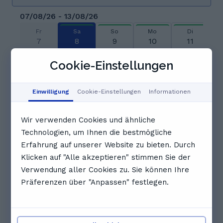
07/08/26 - 13/08/26
Fr
Sa
So
Mo
Di
7
8
9
10
11
Aug
Aug
Aug
Aug
Aug
Cookie-Einstellungen
06:00
06:30
07:00
Einwilligung
Cookie-Einstellungen
Informationen
07:30
08:00
08:30
Wir verwenden Cookies und ähnliche
Technologien, um Ihnen die bestmögliche
09:00
09:30
10:00
Erfahrung auf unserer Website zu bieten. Durch
Klicken auf "Alle akzeptieren" stimmen Sie der
Verwendung aller Cookies zu. Sie können Ihre
10:30
11:00
11:30
Präferenzen über "Anpassen" festlegen.
Vollständigen Zeitplan anzeigen
Andere Nachhilfelehrkräfte, die