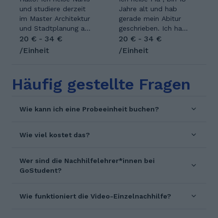
(auf Deutsch &
und studiere derzeit
ich seit über 4 Jahren
Jahre alt und hab
Englisch) zusammen,
im Master Architektur
hier bei GoStudent.
gerade mein Abitur
dennoch bin ich für
und Stadtplanung an
Sprachdiplome in
geschrieben. Ich habe
alles offen. Da ich
der Universität
20 € - 34 €
Spanisch und
während meiner
20 € - 34 €
ehrenamtlich in der
Stuttgart. Während
Englisch. Mathe-Note
Schulzeit schon
/Einheit
/Einheit
Freiwilligen
meines Studiums
von 1,5 auf dem
verschiedenen
Feuerwehr bin, muss
habe ich gelernt,
Zeugnis und
Schülerinnen und
ich zu Einsätzen
komplexe Themen
Teilnahme an der
Schülern Nachhilfe
Häufig gestellte Fragen
fahren. Das kann
strukturiert zu
Internationalen
gegeben und freue
bedeuten, dass ich
erklären und
Mathematik-
mich auf diese
einfach aus dem
verständlich
Olympiade.
Erfahrung! Ich freue
Wie kann ich eine Probeeinheit buchen?
Unterricht stürme; die
aufzubereiten. Genau
Unterrichte schon
mich Wissen zu
Stunde kann dann
diese Fähigkeit nutze
über 2 Jahren hier
vermitteln und die
Wie viel kostet das?
nachgeholt oder
ich auch beim
auf GoStudent, über
Vorschritte der
verlegt werden. Ich
Unterrichten. Ich
700 Einheiten, über
Lernenden zu sehen.
habe zuerst meine
gebe Nachhilfe mit
16 Schüler*innen,
Ich habe die
Wer sind die Nachhilfelehrer*innen bei
Realschule beendet,
viel Geduld, klaren
habe bereits viel
allgemeine
GoStudent?
bin danach auf das
Erklärungen und einer
Erfahrung mit
Hochschulreife
Berufliche
positiven
Schüler*innen aller
erlangt mit den
Gymnasium gegangen
Lernatmosphäre.
Schuljahrgänge
Leistungskursen
Wie funktioniert die Video-Einzelnachhilfe?
um dort Abitur mit
Mein Ziel ist es,
gesammelt. Auch bei
Deutsch, Sozialkunde
dem Schwerpunkt
Schüler*innen nicht
allen Niveaus könnte
und Englisch. Seit