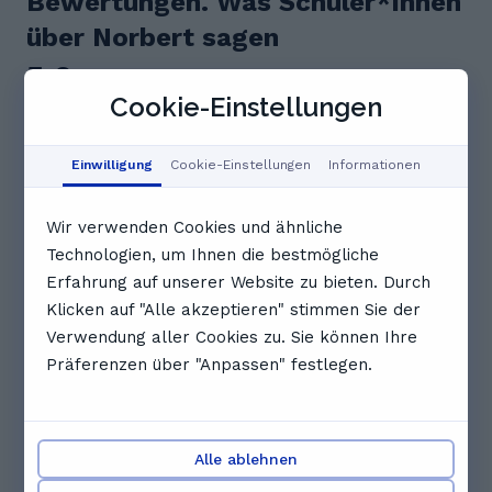
Bewertungen. Was Schüler*innen
über Norbert sagen
5.0
Cookie-Einstellungen
8 Bewertungen
Einwilligung
Cookie-Einstellungen
Informationen
Feedback-Zusammenfassung
Norbert ist ein fantastischer Tutor, der seinen
Wir verwenden Cookies und ähnliche
Schülern mit viel Motivation und Enthusiasmus
Technologien, um Ihnen die bestmögliche
begegnet. Die Lerneinheiten sind sehr lehrreich und
Erfahrung auf unserer Website zu bieten. Durch
zugleich enorm spaßig, da er kreative Methoden
wie Apps einsetzt. Viele Schüler berichten, dass sie
Klicken auf "Alle akzeptieren" stimmen Sie der
dank Norbert bessere Noten erzielen und das
Verwendung aller Cookies zu. Sie können Ihre
Unterrichtsmaterial
Präferenzen über "Anpassen" festlegen.
Diese KI-Zusammenfassung basiert auf zentralen
Erkenntnissen aus dem Feedback unserer NutzerInnen
T
Tianaa K.
Alle ablehnen