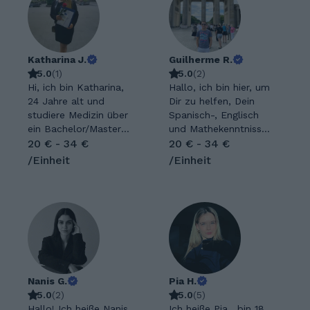
Katharina J.
Guilherme R.
5.0
(
1
)
5.0
(
2
)
Hi, ich bin Katharina,
Hallo, ich bin hier, um
24 Jahre alt und
Dir zu helfen, Dein
studiere Medizin über
Spanisch-, Englisch
ein Bachelor/Master
und Mathekenntnisse
Studium. Nach der
20 € - 34 €
zu verbessern bzw.
20 € - 34 €
Realschule habe ich
erweitern! Ich habe
/Einheit
/Einheit
Abitur mit dem
Sprachdiplome in
Schwerpunkt
Englisch und
Ernährungswissensch
Spanisch. In Mathe
aft absolviert und
habe ich an der
danach ein FSJ
Internationalen
Politik/Demokratie in
Mathematik-
Hamburg im Sozialen
Olympiade
und Umweltbereich.
teilgenommen und
Am liebsten arbeite
Nanis G.
den zweiten Platz
Pia H.
ich mit (angehenden)
5.0
(
2
)
(Silber) belegt.
5.0
(
5
)
Medizinstudenten
Hallo! Ich heiße Nanis
Außerdem unterrichte
Ich heiße Pia , bin 18