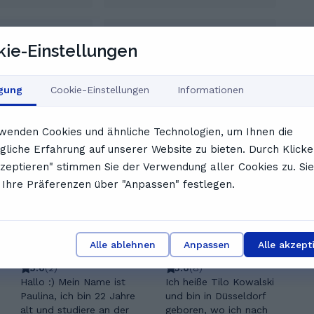
gebucht
Ausgebucht
ie-Einstellungen
7:00
17:30
igung
Cookie-Einstellungen
Informationen
Zeitplan anzeigen
wenden Cookies und ähnliche Technologien, um Ihnen die
ir gefallen könnten
liche Erfahrung auf unserer Website zu bieten. Durch Klicke
kzeptieren" stimmen Sie der Verwendung aller Cookies zu. Sie
Ihre Präferenzen über "Anpassen" festlegen.
Alle ablehnen
Anpassen
Alle akzept
Paulina W.
Tilo K.
5.0
(
2
)
5.0
(
8
)
Hallo :) Mein Name ist
Ich heiße Tilo Kowalski
Paulina, ich bin 22 Jahre
und bin in Düsseldorf
alt und studiere an der
geboren, wo ich nach