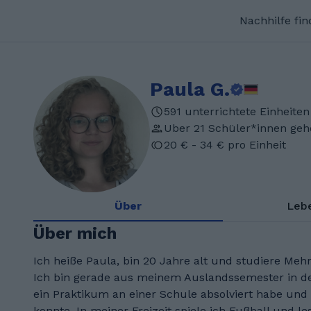
Nachhilfe fi
Paula G.
591 unterrichtete Einheiten
Uber 21 Schüler*innen geh
20 € - 34 € pro Einheit
Über
Leb
Über mich
Ich heiße Paula, bin 20 Jahre alt und studiere Me
Ich bin gerade aus meinem Auslandssemester in d
ein Praktikum an einer Schule absolviert habe und 
konnte. In meiner Freizeit spiele ich Fußball und l