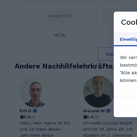
Ausgebucht
Aus
Cook
16:30
1
Einwill
Vollständigen 
Wir ver
Andere Nachhilfelehrkräfte, die d
bestmög
"Alle a
können 
Erli D.
Urszula W.
5.0
(
2
)
5.0
(
2
)
Hallo! Mein Name ist Erli
Ich heiße Urszula Wojcik
und ich habe diesen
und bin 19 Jahre alt. Ich
Jahr mein Abitur
studiere im 2. Semester