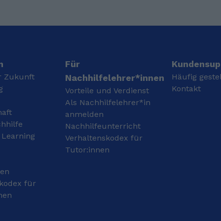
studiere ich Psychologie
nach 13 Jahren Schule
an der Goethe-
meine Abiturprüfungen
Universität in Frankfurt,
abgelegt habe. Nach
davor habe ich zwei
meiner Bundeswehrzeit
Semester Medizin
in Hemer habe ich in
studiert. Sprachen
Düsseldorf Mathematik
faszinieren und
studiert mit Abschluß
n
Für
Kundensup
interessieren mich,
Diplom-Mathematiker.
r Zukunft
Häufig geste
Nachhilfelehrer*innen
fallen mir aber auch
g
Kontakt
Vorteile und Verdienst
verhältnismäßig leicht
und so lerne ich immer
Als Nachhilfelehrer*in
haft
gerne Neue. Neben
anmelden
Deutsch (Muttersprache)
hhilfe
Nachhilfeunterricht
und Englisch (Cambridge
 Learning
Verhaltenskodex für
Zertifikat 2021 - C2)
Tutor:innen
spreche ich Italienisch
und Niederländisch
gen
recht sicher und bin
gerade dabei,
kodex für
Französisch sowie die
nen
Deutsche
Gebärdensprache zu
lernen. Nachhilfe gebe