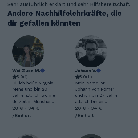
Sehr ausführlich erklärt und sehr Hilfsbereitschaft.
Andere Nachhilfelehrkräfte, die
dir gefallen könnten
Wei-Zuen M.
Johann V.
5.0
(
1
)
5.0
(
11
)
Hi, ich heiße Virginia
Mein Name ist
Meng und bin 20
Johann von Römer
Jahre alt. Ich wohne
und ich bin 27 Jahre
derzeit in München
alt. Ich bin ein
und studiere
20 € - 34 €
freundlicher und
20 € - 34 €
Pharmazie an der
humorvoller
/Einheit
/Einheit
LMU. In meiner
Nachhilfelehrer, der
Freizeit verbringe ich
jetzt bereits sieben
gerne Zeit mit
Jahre an