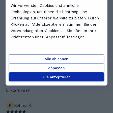
Bewertungen. Was Schüler*innen
Wir verwenden Cookies und ähnliche
über Ralf sagen
Technologien, um Ihnen die bestmögliche
5.0
Erfahrung auf unserer Website zu bieten. Durch
Klicken auf "Alle akzeptieren" stimmen Sie der
Verwendung aller Cookies zu. Sie können Ihre
3 Bewertungen
Präferenzen über "Anpassen" festlegen.
V
Vivienne V.
ein sehr guter Nachhilfe Lehrer, der die Themen
leicht und sehr verständlich erklärt
Alle ablehnen
Anpassen
K
Kira H.
Alle akzeptieren
Super verständlich und unkompliziert in den
Erklärungen.
K
Kohnoi K.