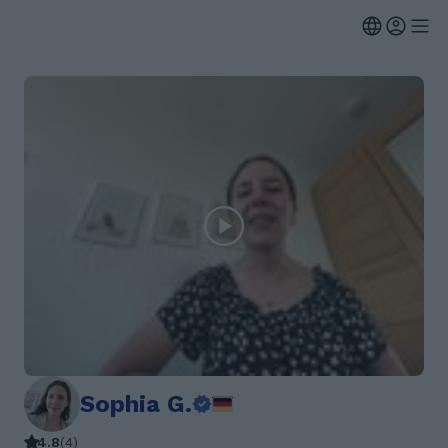
Sophia G.
4.8
(
4
)