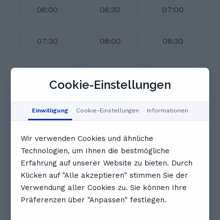
06:00
06:30
07:00
07:30
08:00
08:30
09:00
09:30
10:00
Cookie-Einstellungen
10:30
11:00
11:30
Einwilligung
Cookie-Einstellungen
Informationen
Vollständigen Zeitplan anzeigen
Wir verwenden Cookies und ähnliche
Bewertungen. Was Schüler*innen
Technologien, um Ihnen die bestmögliche
über Sophia sagen
Erfahrung auf unserer Website zu bieten. Durch
Klicken auf "Alle akzeptieren" stimmen Sie der
4.8
Verwendung aller Cookies zu. Sie können Ihre
Präferenzen über "Anpassen" festlegen.
4 Bewertungen