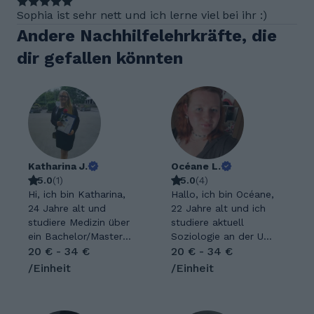
Sophia ist sehr nett und ich lerne viel bei ihr :)
Andere Nachhilfelehrkräfte, die
dir gefallen könnten
Katharina J.
Océane L.
5.0
(
1
)
5.0
(
4
)
Hi, ich bin Katharina,
Hallo, ich bin Océane,
24 Jahre alt und
22 Jahre alt und ich
studiere Medizin über
studiere aktuell
ein Bachelor/Master
Soziologie an der Uni
Studium. Nach der
20 € - 34 €
Mannheim. Ansonsten
20 € - 34 €
Realschule habe ich
lese ich gerne und
/Einheit
/Einheit
Abitur mit dem
unternehme was mit
Schwerpunkt
Freunden. Ich hab
Ernährungswissensch
zwei süße Katzen