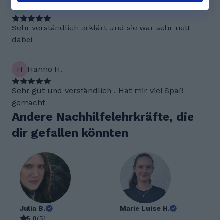
T
Tom S.
Sehr verständlich erklärt und sie war sehr nett
dabei
H
Hanno H.
Sehr gut und verständlich . Hat mir viel Spaß
gemacht
Andere Nachhilfelehrkräfte, die
dir gefallen könnten
Julia B.
Marie Luise H.
5.0
(
5
)