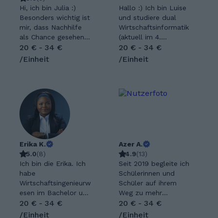
Hi, ich bin Julia :)
Hallo :) Ich bin Luise
Besonders wichtig ist
und studiere dual
mir, dass Nachhilfe
Wirtschaftsinformatik
als Chance gesehen
(aktuell im 4.
wird, ein Fach aus
20 € - 34 €
Semester). Im Abi
20 € - 34 €
einer neuen
hatte ich die
/Einheit
/Einheit
Perspektive zu
Leistungskurse
entdecken. Ich freue
Mathe, Physik und
mich über
Chemie. Ich weiß aus
gemeinsamen Aha-
eigener Erfahrung,
Momente, wenn
dass diese Fächer
plötzlich Verständnis
manchmal echt
entsteht und
frustrierend sein
Selbstvertrauen
können. Mein Ziel ist
wächst. Mein
Erika K.
es, dir den Stoff so
Azer A.
Unterricht ist
5.0
(
8
)
simpel und stressfrei
4.9
(
13
)
geduldig, individuell
Ich bin die Erika. Ich
wie möglich zu
Seit 2019 begleite ich
und ohne Druck –
habe
erklären, damit du
Schülerinnen und
jeder Mensch lernt
Wirtschaftsingenieurw
schnell wieder den
Schüler auf ihrem
anders, und genau
esen im Bachelor und
Durchblick hast.
Weg zu mehr
darauf gehe ich ein.
Digitale Technologien
20 € - 34 €
Wenn ich nicht
Sicherheit und
20 € - 34 €
Eine gelungene
im Master studiert.
gerade studiere oder
besseren Leistungen
/Einheit
/Einheit