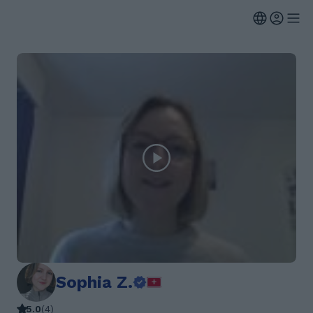
Sophia Z.
5.0
(
4
)