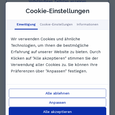
Vollständigen Zeitplan anzeigen
Cookie-Einstellungen
Bewertungen. Was Schüler*innen
über Sophia sagen
Einwilligung
Cookie-Einstellungen
Informationen
5.0
Wir verwenden Cookies und ähnliche
4 Bewertungen
Technologien, um Ihnen die bestmögliche
Erfahrung auf unserer Website zu bieten. Durch
A
Aaliyah A.
Klicken auf "Alle akzeptieren" stimmen Sie der
Ich hatte sehr viel Spaß mit Sophia! Sie ist sehr
Verwendung aller Cookies zu. Sie können Ihre
freundlich und ich habe alles verstanden :)
Präferenzen über "Anpassen" festlegen.
L
Leon K.
Alle ablehnen
Sympathisch und kompetent lief die erste Stunde.
Anpassen
Wir freuen uns auf die weitere Zusammenarbeit.
Alle akzeptieren