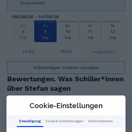
Probeeinheit
08/08/26 - 14/08/26
Sa
So
Mo
Di
Mi
8
9
10
11
12
Aug
Aug
Aug
Aug
Aug
14:00
15:00
Ausgebucht
Vollständigen Zeitplan anzeigen
Bewertungen. Was Schüler*innen
über Stefan sagen
5.0
Cookie-Einstellungen
4 Bewertungen
Einwilligung
Cookie-Einstellungen
Informationen
F
Felix S.