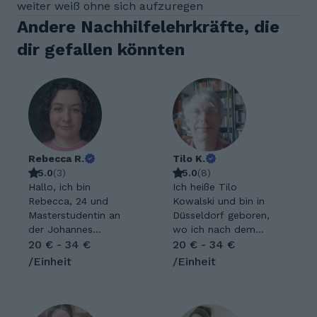
weiter weiß ohne sich aufzuregen
Andere Nachhilfelehrkräfte, die
dir gefallen könnten
Rebecca R.
Tilo K.
5.0
(
3
)
5.0
(
8
)
Hallo, ich bin
Ich heiße Tilo
Rebecca, 24 und
Kowalski und bin in
Masterstudentin an
Düsseldorf geboren,
der Johannes
wo ich nach dem
Gutenberg-Universität
20 € - 34 €
Abitur und der
20 € - 34 €
in Mainz. Aktuell
Bundeswehrzeit auch
/Einheit
/Einheit
schreibe ich meine
Mathematik mit
Abschlussarbeit, mit
Nebenfach
der ich mein Studium
Theoretischer Physik
der Fächer Deutsch
auf Diplom studiert