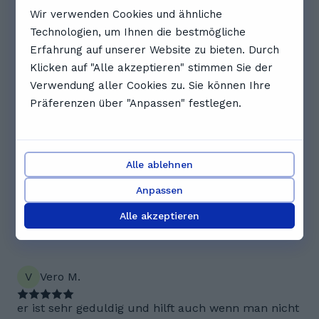
Wir verwenden Cookies und ähnliche
Super Tutor, er hat sich um meinen Sohn
Technologien, um Ihnen die bestmögliche
gekümmert, jetzt ist Mathe für ihn ok und kein
Erfahrung auf unserer Website zu bieten. Durch
Foltermittel mehr Vielen Dank
Klicken auf "Alle akzeptieren" stimmen Sie der
Verwendung aller Cookies zu. Sie können Ihre
M
Matilda P.
Präferenzen über "Anpassen" festlegen.
Nach anfänglichen Technikproblemen ging es
reibungslos und zackig voran, aber genau passend.
Alle ablehnen
N
Nadiia L.
Anpassen
Alle akzeptieren
Gut, systematisch und gründlich erklärt, flexible
zusammenarbeit, freundliches eindruck
V
Vero M.
er ist sehr geduldig und hilft auch wenn man nicht