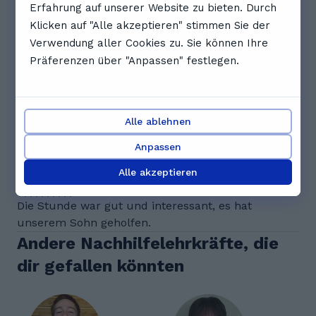
Erfahrung auf unserer Website zu bieten. Durch
Klicken auf "Alle akzeptieren" stimmen Sie der
Vollständigen Zeitplan anzeigen
Verwendung aller Cookies zu. Sie können Ihre
Bewertungen. Was Schüler*innen
Präferenzen über "Anpassen" festlegen.
über Tiago sagen
5.0
Alle ablehnen
Anpassen
1 Bewertungen
Alle akzeptieren
H
Hugo D.
Die Stunde war gut und interessant, es hat
unserem Sohn geholfen.
Andere Nachhilfelehrkräfte, die
dir gefallen könnten