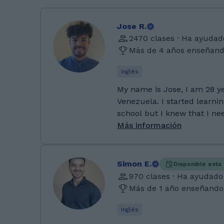
Jose R.
2470 clases · Ha ayudad
Más de 4 años enseñan
Inglés
My name is Jose, I am 28 y
Venezuela. I started learnin
school but I knew that I n
always loved traveling, I de
Más información
language in Ireland when I w
went back home from Irela
being in contact with the la
Simon E.
Disponible esta
my college career and I hav
970 clases · Ha ayudado
12 years so far in 7 different coun
Más de 1 año enseñando
english in Dublin, Ireland 
certificate. I also got my College degree in
Inglés
Languages mention English