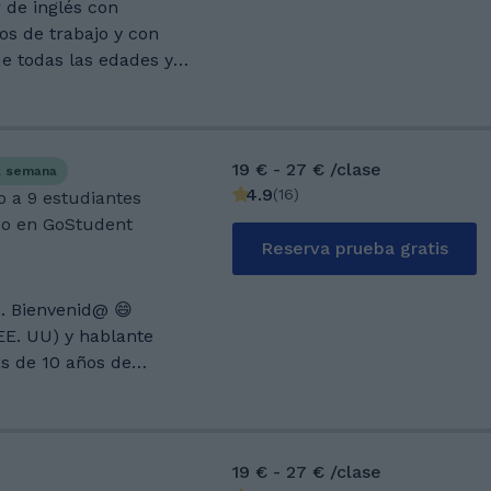
 de inglés con
 aspects of the
os de trabajo y con
y teach it and use it.
e todas las edades y
e to be able to develop
udar a mis potenciales
y knowledge to other
etivos por medio del
 International
aña Feb 2009 – Dec
19 € - 27 € /clase
a semana
4.9
(
16
)
o a 9 estudiantes
ces - Diploma valid in
do en GoStudent
ry. English
Reserva prueba gratis
rio Feb 2016 - Dec 2016
e Advance English
 😄
(EE. UU) y hablante
 literary and technical
 -
l como
idge
tual y presencial. Me
ertificate (FCE) Dec
etodología Vaughn de
19 € - 27 € /clase
Council -