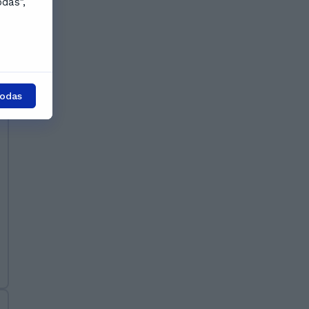
odas",
todas