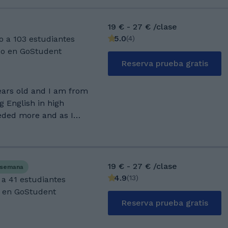
19 € - 27 € /clase
5.0
(
4
)
o a 103 estudiantes
do en GoStudent
Reserva prueba gratis
ears old and I am from
g English in high
eeded more and as I
cided to go to study the
as 16, so ever since I
nd I never stopped
nguage since It is also
19 € - 27 € /clase
 semana
e been teaching it for
4.9
(
13
)
 a 41 estudiantes
tries I studied
 en GoStudent
where I got my IELTS
Reserva prueba gratis
 in my home country