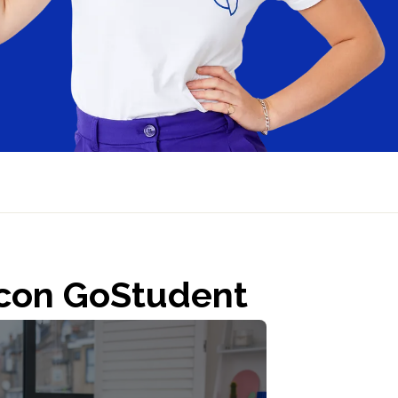
λάδα (Ελληνικά)
l con GoStudent