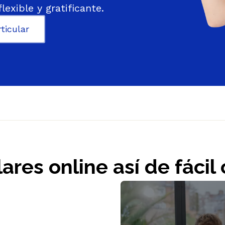
lexible y gratificante.
Ελ
ticular
lares online así de fáci