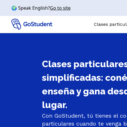
🌍 Speak English?
Go to site
Clases particu
Clases par
ASIGNATURAS
Clases particulare
Matemátic
Química
simplificadas: coné
Física
enseña y gana des
Biología
Inglés
lugar.
NIVELES
Con GoStudent, tú tienes el co
Bachillerato
particulares cuando te venga b
Primaria