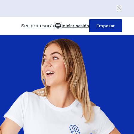
Ser profesor/a
Iniciar sesión
Empezar
t
ited Kingdom (English)
utschland (Deutsch)
erreich (Deutsch)
nce (Français)
lia (Italiano)
paña (Español)
kiye (Türkçe)
ska (Polski)
derland (Dutch)
GoMigo, el profesor particular de idiomas con IA