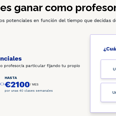
s ganar como profesor
os potenciales en función del tiempo que decidas d
¿Cuá
nciales
rofesor/a particular fijando tu propio
U
HASTA
€2100
/
MES
por unas 40 clases semanales
U