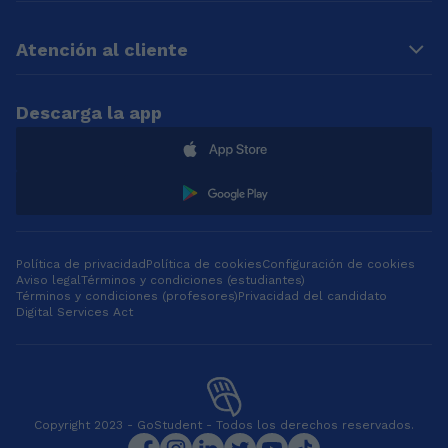
años) y he trabajado
como profesora en
actividades
Atención al cliente
extraescolares y en
campamentos.
Además, doy clases
Descarga la app
particulares desde
los 16, lo que me ha
permitido adquirir
experiencia con
alumnos de
diferentes edades y
niveles. También
tengo formación en
Política de privacidad
Política de cookies
Configuración de cookies
Aviso legal
diversidad sexual y
Términos y condiciones (estudiantes)
Términos y condiciones (profesores)
Privacidad del candidato
en la prevención de
Digital Services Act
abusos sexuales
contra menores, algo
que considero muy
importante para
garantizar un espacio
de aprendizaje
Copyright 2023 - GoStudent - Todos los derechos reservados.
seguro. Actualmente