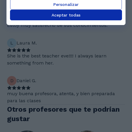
Personalizar
Mi profesora está muy bien preparada para lo que
Aceptar todas
hace , amable, mentalidad abierta,encantadora.
Estoy muy satisfecho de sus conocimientos.
L
Laura M.
She is the best teacher eve!!!! I always learn
something from her.
D
Daniel G.
muy buena profesora, atenta, y bien preparada
para las clases
Otros profesores que te podrían
gustar