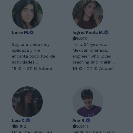
Leire M.
Ingrid Paola M.
5.0
(
1
)
Soy una chica muy
I’m a 24-year-old
aplicada y me
Mexican chemical
encanta todo tipo de
engineer who loves
actividades
teaching and making
deportivas y en la
19 € - 27 € /clase
education fun,
19 € - 27 € /clase
naturaleza . Tengo
dynamic, and
mucha paciencia y
engaging. I’m
me encanta trabajar
passionate about
con niños . Llevo 3
helping others learn
años dando a unos
in creative and
12 niños diferentes ,
meaningful ways. I
de diferentes
love spicy food, and
edades. Intento
in my free time I
Laia C.
Ana R.
hacer que mis clases
watch TikTok to stay
5.0
(
2
)
5.0
(
4
)
sean dinámicas y de
updated on memes
Hola, me llamo Laia
Tengo 24 años y soy