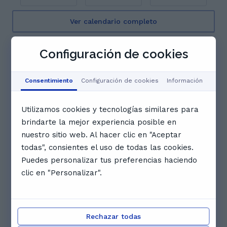
Ver calendario completo
Reseñas. Lo que los estudiantes
Configuración de cookies
de Haja dicen
5.0
Consentimiento
Configuración de cookies
Información
4 reseñas
Utilizamos cookies y tecnologías similares para
M
brindarte la mejor experiencia posible en
Merce M.
nuestro sitio web. Al hacer clic en "Aceptar
Las clases con Haja son una maravilla. Explica
todas", consientes el uso de todas las cookies.
muy bien y se nota su amplio conocimiento de la
Puedes personalizar tus preferencias haciendo
lengua árabe. Es paciente a la hora de explicar y
clic en "Personalizar".
realiza una gran acompañamiento en el
aprendizaje de la lengua.
Rechazar todas
A
Abdelilah E.