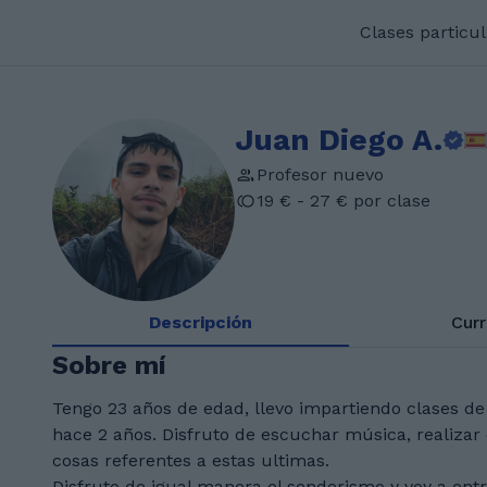
Clases particu
Juan Diego A.
Profesor nuevo
19 € - 27 € por clase
Descripción
Cur
Sobre mí
Tengo 23 años de edad, llevo impartiendo clases de
hace 2 años. Disfruto de escuchar música, realizar d
cosas referentes a estas ultimas.
Disfruto de igual manera el senderismo y voy a entr