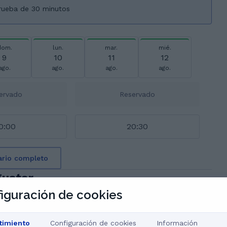
prueba de 30 minutos
dom.
lun.
mar.
mié.
9
10
11
12
ago.
ago.
ago.
ago.
ervado
Reservado
0:00
20:30
ario completo
gustar
iguración de cookies
timiento
Configuración de cookies
Información