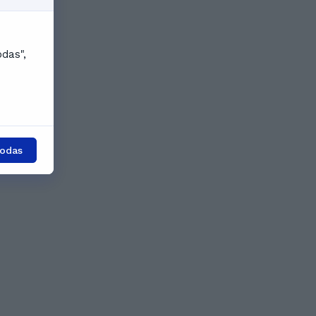
odas",
todas