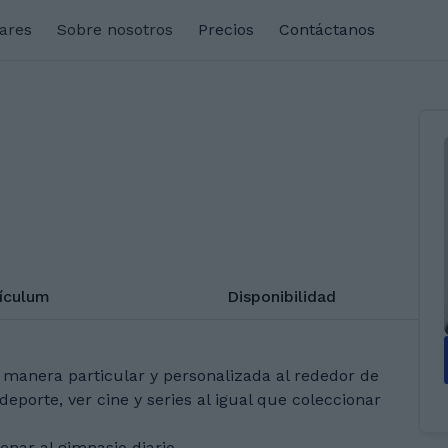
lares
Sobre nosotros
Precios
Contáctanos
rículum
Disponibilidad
 manera particular y personalizada al rededor de
eporte, ver cine y series al igual que coleccionar
enar al gimnasio diario.