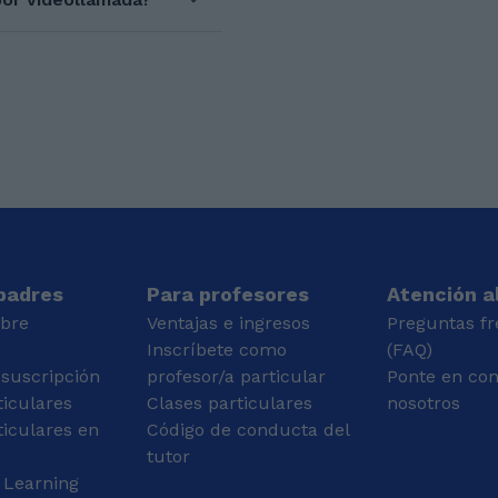
especialización radica
educacion financiare
en la enseñanza del
avalado por la
inglés para el ámbito
CONDUSEF,
empresarial, así como
actualmente estoy
en la preparación de
cursando la carrera de
cursos para exámenes
Ingenieria biomedica en
como el TOEIC, TOEFL
el Instituto Politecnico
e IELTS. Además, tengo
Nacional, tengo
experiencia en la
especialidad para las
enseñanza del inglés
matematicas, fisica,
general dirigido a niños,
quimica y biologia por
adolescentes, adultos y
mi formacion
adultos mayores,
academica
brindando un enfoque
 padres
Para profesores
Atención al
personalizado para
obre
Ventajas e ingresos
Preguntas f
cada grupo de edad.
Inscríbete como
(FAQ)
Cuento con una amplia
 suscripción
profesor/a particular
Ponte en con
experiencia trabajando
ticulares
con estudiantes que
Clases particulares
nosotros
presentan dislexia y
ticulares en
Código de conducta del
ansiedad, lo que me ha
tutor
permitido desarrollar
 Learning
habilidades para