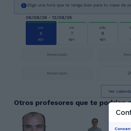
Elige una hora que te venga bien para tu clase de 
06/08/26 - 12/08/26
jue.
vie.
sáb.
6
7
8
ago.
ago.
ago.
Reservado
Res
2
Reservado
Ver calend
Otros profesores que te podrían 
Conf
Consen