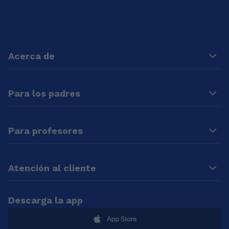
Secundaria
Reino Unido. Tengo el
Obligatoria (ESO) y
título TEFL, para la
primaria.
enseñanza del inglés
como lengua
extranjera. Llevo 15
años enseñando
Acerca de
inglés aquí en
España,
especialmente a
Para los padres
empresarios y
ejecutivos, de forma
particular y grupal.
Para profesores
Atención al cliente
Descarga la app