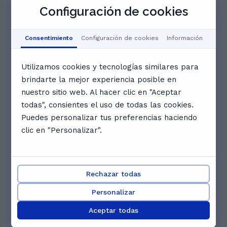
9
10
11
12
13
Configuración de cookies
ago.
ago.
ago.
ago.
ago.
Consentimiento
Configuración de cookies
Información
Reservado
Reservado
Reservado
Utilizamos cookies y tecnologías similares para
Reservado
Reservado
Reservado
brindarte la mejor experiencia posible en
nuestro sitio web. Al hacer clic en "Aceptar
todas", consientes el uso de todas las cookies.
Reservado
Reservado
Reservado
Puedes personalizar tus preferencias haciendo
clic en "Personalizar".
11:00
11:30
Reservado
Ver calendario completo
Rechazar todas
Reseñas. Lo que los estudiantes
Personalizar
de Katharina Nicole dicen
Aceptar todas
5.0