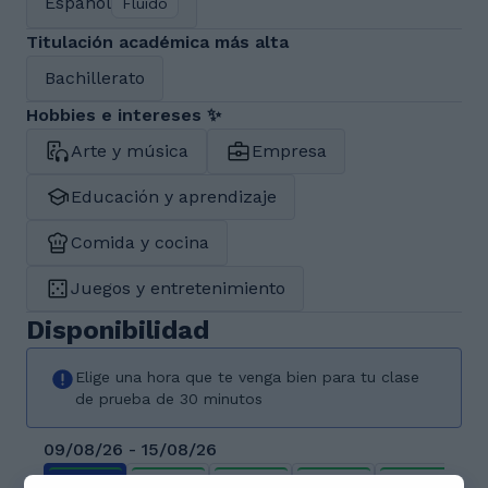
Español
Fluido
Titulación académica más alta
Bachillerato
Hobbies e intereses ✨
Arte y música
Empresa
Educación y aprendizaje
Comida y cocina
Juegos y entretenimiento
Disponibilidad
Elige una hora que te venga bien para tu clase
de prueba de 30 minutos
09/08/26 - 15/08/26
dom.
lun.
mar.
mié.
jue.