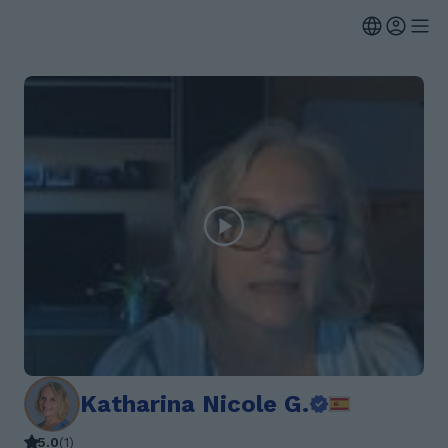
Katharina Nicole G.
5.0
(
1
)