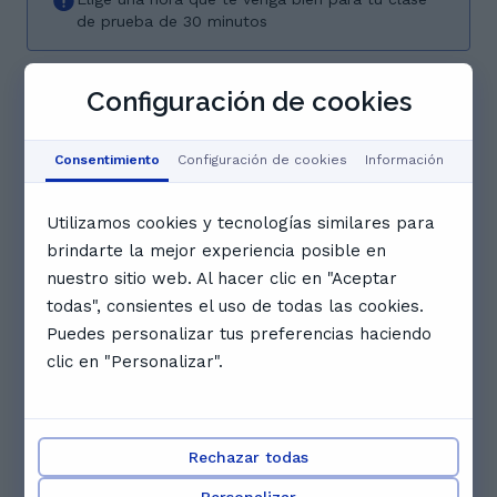
de prueba de 30 minutos
08/08/26 - 14/08/26
Configuración de cookies
sáb.
dom.
lun.
mar.
mié.
8
9
10
11
12
ago.
ago.
ago.
ago.
ago.
Consentimiento
Configuración de cookies
Información
Reservado
Reservado
Reservado
Utilizamos cookies y tecnologías similares para
brindarte la mejor experiencia posible en
20:00
20:30
Reservado
nuestro sitio web. Al hacer clic en "Aceptar
todas", consientes el uso de todas las cookies.
Puedes personalizar tus preferencias haciendo
Ver calendario completo
clic en "Personalizar".
Otros profesores que te podrían
gustar
Rechazar todas