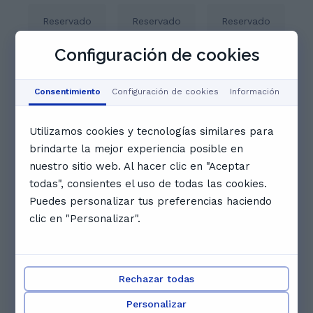
Reservado
Reservado
Reservado
Configuración de cookies
Reservado
Reservado
Reservado
Consentimiento
Configuración de cookies
Información
15:30
16:00
Reservado
Utilizamos cookies y tecnologías similares para
brindarte la mejor experiencia posible en
16:30
17:00
17:30
nuestro sitio web. Al hacer clic en "Aceptar
todas", consientes el uso de todas las cookies.
Ver calendario completo
Puedes personalizar tus preferencias haciendo
Otros profesores que te podrían
clic en "Personalizar".
gustar
Rechazar todas
Personalizar