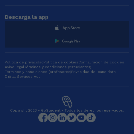
ejercicios guiados. Mi
immer an das, was
objetivo como tutor
uns fehlt" (Pocas
es que los
veces pensamos en
Descarga la app
estudiantes pierdan
lo que tenemos, pero
el miedo a las
siempre en lo que
matemáticas y la
nos falta) -
física, ganen
Schopenhauer 「不怕
confianza en sus
慢，就怕站」(No
capacidades y
importa lo lento que
desarrollen
avances; lo
habilidades para
Política de privacidad
Política de cookies
importante es no
Configuración de cookies
Aviso legal
resolver problemas
Términos y condiciones (estudiantes)
dejar de caminar) -
Términos y condiciones (profesores)
Privacidad del candidato
de manera
Proverbio chino. 「七
Digital Services Act
autónoma. Soy
転び八起き」 (Cae
Ingeniero Mecánico
siete veces, levántate
por la Universidad
ocho) -Proverbio
Nacional de
japonés. Soy
Ingeniería (UNI) con
graduado en
sólida formación
Traducción e
Copyright 2023 - GoStudent - Todos los derechos reservados.
académica en
Interpretación. Mis
matemáticas, física y
lenguas de trabajo
análisis técnico,
son el inglés y el
adquirida durante mis