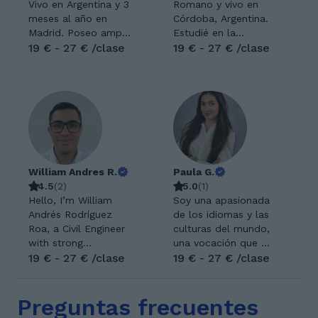
Vivo en Argentina y 3
Romano y vivo en
meses al año en
Córdoba, Argentina.
Madrid. Poseo amplia
Estudié en la
experiencia docente (
19 € - 27 € /clase
Universidad Nacional
19 € - 27 € /clase
40 años) en el
de Córdoba,
dictado de Química
Traductorado de
para todos los
Inglés y me dediqué
niveles, incluso para
siempre a enseñar
exámenes de
inglés a jóvenes. ¡Me
selectividad. Me
encanta enseñar
apasiona dar clases y
porque me permite
ayudar a los alumnos
ser creativa para
William Andres R.
Paula G.
a entender y resolver
motivar y orientar a
4.5
(
2
)
5.0
(
1
)
problemas de
mis alumnos y
Hello, I’m William
Soy una apasionada
química. Mis clases
además porque a
Andrés Rodríguez
de los idiomas y las
son dinámicas y en
través de ellos
Roa, a Civil Engineer
culturas del mundo,
función de las
puedo aprender y
with strong
una vocación que me
necesidades de cada
conocer mundos
experience in
19 € - 27 € /clase
ha acompañado
19 € - 27 € /clase
alumno, incentivando
diferentes al mío!
mathematics,
desde siempre y que
un ambiente ameno y
Estudié
physics, and
he cultivado con
de mutuo
Traductorado de
Preguntas frecuentes
technical analysis. I
dedicación y amor
intercambio. Me
Inglés en la
am passionate about
por el aprendizaje.
especializo en la
Universidad Nacional