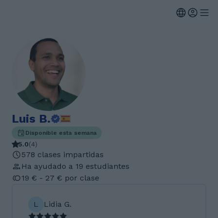
Luis B.
Disponible esta semana
5.0
(
4
)
578 clases impartidas
Ha ayudado a 19 estudiantes
19 € - 27 € por clase
L
Lidia G.