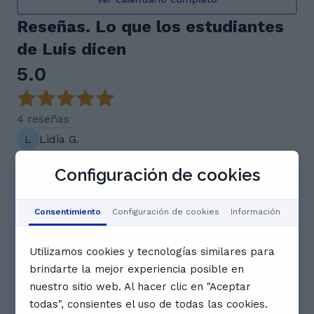
Reseñas. Lo que los estudiantes
de Luis dicen
5.0
4 reseñas
L
Lidia G.
Genial , me ha encantado como profesor, se ha
Configuración de cookies
adaptado perfectamente a lo que le pedi y sobre
todo con los horarios sábados domingos el siempre
Consentimiento
Configuración de cookies
Información
puntual.
Utilizamos cookies y tecnologías similares para
m
Mariam E.
brindarte la mejor experiencia posible en
nuestro sitio web. Al hacer clic en "Aceptar
excelente y maravillosooo muy buen maestro y
todas", consientes el uso de todas las cookies.
tambien tiene mucha paciencia conmigo para