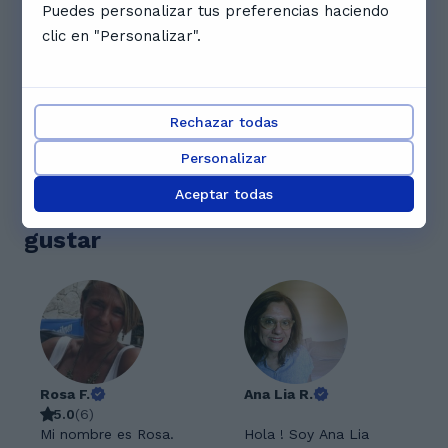
Puedes personalizar tus preferencias haciendo
aprender el ingles de forma rapida y csencilla
clic en "Personalizar".
M
Miriam M.
Rechazar todas
N
Nichel L.
Personalizar
Aceptar todas
Otros profesores que te podrían
gustar
Rosa F.
Ana Lia R.
5.0
(
6
)
Mi nombre es Rosa.
Hola ! Soy Ana Lia