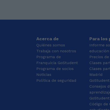
disponibilidad tanto por
expediente excelente, lo
las mañanas, como por
que me ha permitido
las tardes y los fines de
entrar en una carrera
semana; me adapto a
tan exigente como la
tu horario siempre que
Ingeniería Aeroespacial.
sea posible y soy muy
🌟. Como he pasado
flexible ante posibles
por la selectividad hace
inconvenientes o
muy poco, sé bien
Acerca de
Para los
cambios de planes, ¡la
cómo son los exámenes
Quiénes somos
Informe s
reagendamos sin
y puedo ayudar a
Trabaja con nosotros
educación
problema! Cuéntame si
prepararlos con
Programa de
Precios de
necesitas apoyo
truquitos que me han
escolar, preparar algún
Franquicia GoStudent
servido a mí y consejos
Clases par
examen, empezar con
frescos para afrontarlos
Programa de socios
Clases par
el idioma desde cero o
con seguridad. En mis
Noticias
Madrid
mejorar alguna
clases intento que las
Política de seguridad
GoStudent
habilidad, y así podré
asignaturas no se hagan
Consejos d
prepararme las clases
un tostón. Como son
un poquito mejor para
materias muy
aprendizaj
adaptarme a tus
mecánicas, trabajamos
GoStudent
necesidades. Tengo
con muchos ejercicios,
Código de 
experiencia preparando
porque la mayoría
estudiante