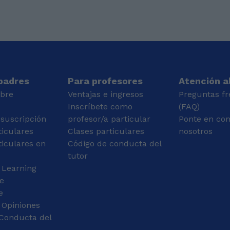
máster de Filosofía y
distintos niveles de
Cultura Moderna en la
aprendizaje. Cuento
Universidad de Sevilla.
también con un
Ahora estoy estudiando
diplomado en docencia
el Máster de Profesora
y tutoría, obtenido en
de Secundaria en la
una fundación
Universidad Pablo de
educativa, que
Olavide en Sevilla.
fortaleció mi vocación
 padres
Para profesores
Atención al
Tengo el título de
por la enseñanza y me
obre
Ventajas e ingresos
Preguntas f
Monitora de Ocio y
brindó herramientas
Inscríbete como
(FAQ)
Tiempo Libre y estudio
metodológicas para
 suscripción
profesor/a particular
Ponte en con
interpretación el la
guiar el proceso de
ticulares
Barca, una escuela de
Clases particulares
aprendizaje de manera
nosotros
teatro de Sevilla.
estructurada y efectiva.
ticulares en
Código de conducta del
Mi estilo de enseñanza
tutor
es principalmente
 Learning
práctico: me gusta
e
comenzar con una
e
breve explicación
teórica para luego
 Opiniones
aplicar los conceptos
Conducta del
en ejercicios