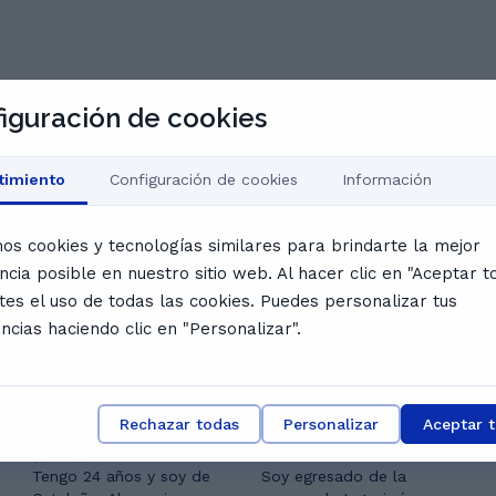
iguración de cookies
timiento
Configuración de cookies
Información
mos cookies y tecnologías similares para brindarte la mejor
gustar
ncia posible en nuestro sitio web. Al hacer clic en "Aceptar t
tes el uso de todas las cookies. Puedes personalizar tus
ncias haciendo clic en "Personalizar".
Rechazar todas
Personalizar
Aceptar 
Ana R.
Santiago Fabricio T.
5.0
(
4
)
Tengo 24 años y soy de
Soy egresado de la