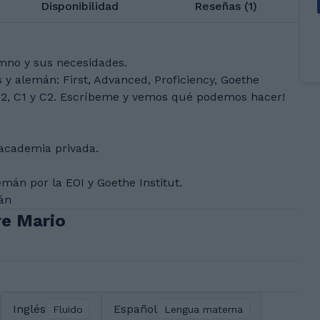
Disponibilidad
Reseñas (1)
umno y sus necesidades.
 y alemán: First, Advanced, Proficiency, Goethe
l B2, C1 y C2. Escríbeme y vemos qué podemos hacer!
 academia privada.
emán por la EOI y Goethe Institut.
án
re Mario
Inglés
Español
Fluido
Lengua materna