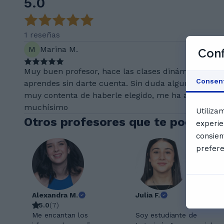
5.0
1 reseñas
M
Marina M.
Conf
Muy buen profesor, hace las clases dinámicas y
Consen
aprendes sin darte cuenta. Sin duda alguna estoy
muy contenta de haberle elegido, me ha ayudado
muchísimo
Utiliza
Otros profesores que te podrían 
experie
consien
prefere
Alexandra M.
Julia F.
5.0
(
7
)
Me encantan los
Soy estudiante de