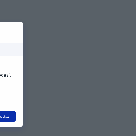
odas",
todas