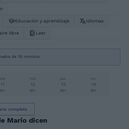
do
Educación y aprendizaje
Idiomas
aire libre
Leer
prueba de 30 minutos
mar.
mié.
jue.
vie.
11
12
13
14
ago.
ago.
ago.
ago.
ario completo
de Mario dicen