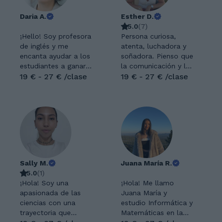
Daria A.
Esther D.
5.0
(
7
)
¡Hello! Soy profesora
Persona curiosa,
de inglés y me
atenta, luchadora y
encanta ayudar a los
soñadora. Pienso que
estudiantes a ganar
la comunicación y la
confianza en el
19 € - 27 € /clase
educación son la
19 € - 27 € /clase
idioma, enseñándoles
base de todo. Me
trucos para que vean
gusta estar en
que el inglés no es
constante formación
nada difícil. Domino
y tengo fácil
cuatro idiomas, así
capacidad de
que puedo darte
adaptación a las
explicaciones en tu
personas, a las
lengua nativa y
situaciones y a las
Sally M.
Juana María R.
adaptarme a tu
adversidades. Soy
5.0
(
1
)
forma de aprender.
maestra de
¡Hola! Soy una
¡Hola! Me llamo
Mis clases son
Educación Primaria,
apasionada de las
Juana María y
mayoritariamente en
de Educación Física y
ciencias con una
estudio Informática y
inglés, incluyendo
tengo un Máster en
trayectoria que
Matemáticas en la
explicaciones y
Dificultades de