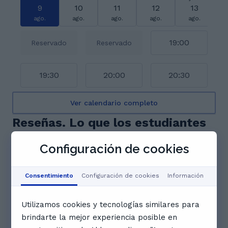
9
10
11
12
13
ago.
ago.
ago.
ago.
ago.
19:00
Reservado
Reservado
19:30
20:00
20:30
Ver calendario completo
Reseñas. Lo que los estudiantes
de Paula dicen
Configuración de cookies
4.8
Consentimiento
Configuración de cookies
Información
5 reseñas
Utilizamos cookies y tecnologías similares para
Resumen de los comentarios
brindarte la mejor experiencia posible en
Paula es una tutora excepcional con un gran