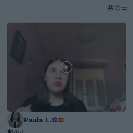
Paula L.
4.8
(
5
)