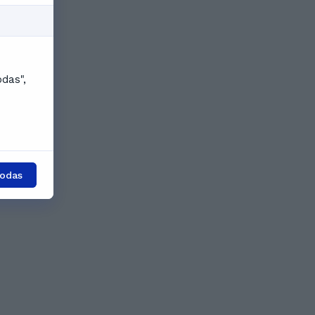
odas",
todas