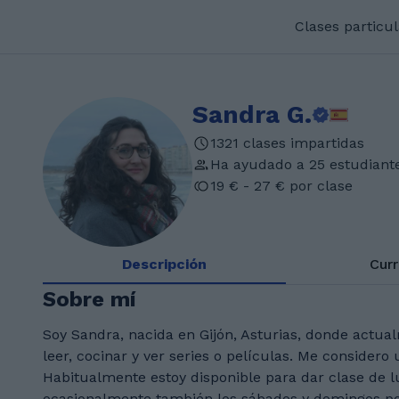
Clases particu
Sandra G.
1321 clases impartidas
Ha ayudado a 25 estudiant
19 € - 27 € por clase
Descripción
Cur
Sobre mí
Soy Sandra, nacida en Gijón, Asturias, donde actua
leer, cocinar y ver series o películas. Me consider
Habitualmente estoy disponible para dar clase de l
ocasionalmente también los sábados y domingos p