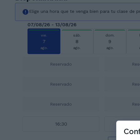
Elige una hora que te venga bien para tu clase de 
07/08/26 - 13/08/26
vie.
sáb.
dom.
7
8
9
ago.
ago.
ago.
Reservado
Res
Reservado
Res
Reservado
Res
16:30
1
Conf