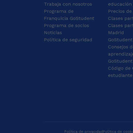
Cambridge de Inglés.
Trabaja con nosotros
educación
Mis aficiones son ir al
Programa de
Precios de
gimnasio, jugar al
ajedrez, leer y pasar el
Franquicia GoStudent
Clases par
tiempo con mis amigos.
Programa de socios
Clases par
Me encantaría dar lo
Noticias
Madrid
mejor de mí para poder
Política de seguridad
GoStudent
dar la educación que se
Consejos d
merecen mis alumnos,
ya que con mi
aprendizaj
formación académica
GoStudent
puedo dar las mejores
Código de 
explicaciones
estudiante
individualizadas para el
nivel de cada
estudiante.
Política de privacidad
Política de cook