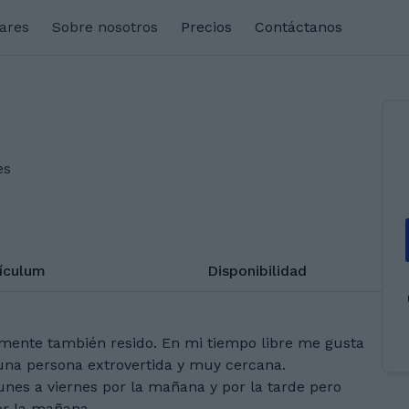
lares
Sobre nosotros
Precios
Contáctanos
es
rículum
Disponibilidad
lmente también resido. En mi tiempo libre me gusta
o una persona extrovertida y muy cercana.
unes a viernes por la mañana y por la tarde pero
or la mañana.