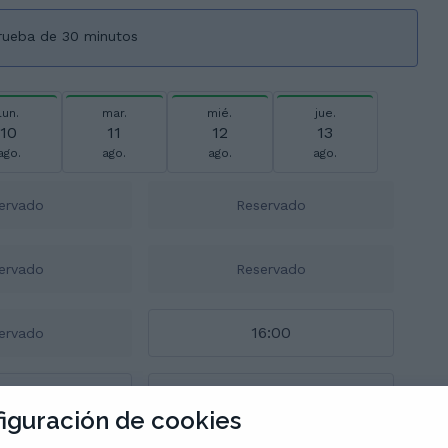
prueba de 30 minutos
lun.
mar.
mié.
jue.
10
11
12
13
ago.
ago.
ago.
ago.
ervado
Reservado
ervado
Reservado
16:00
ervado
7:00
17:30
iguración de cookies