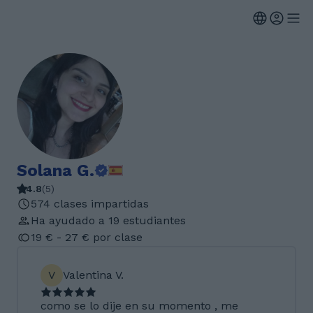
Solana G.
4.8
(
5
)
574 clases impartidas
Ha ayudado a 19 estudiantes
19 € - 27 € por clase
V
Valentina V.
como se lo dije en su momento , me