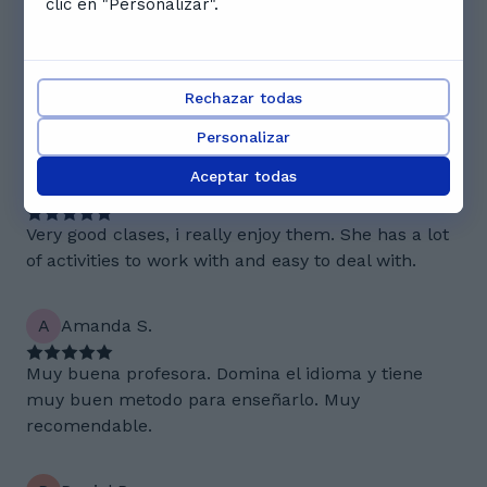
clic en "Personalizar".
como se lo dije en su momento , me parece una
persona espectacular , una enseñañnza magnifica ,
es que la recomendaria a ojos cerrados , en el
tiempoque llevamos los avances con mi hija ,,,,uff
Rechazar todas
exelen
Personalizar
Aceptar todas
R
Rafael M.
Very good clases, i really enjoy them. She has a lot
of activities to work with and easy to deal with.
A
Amanda S.
Muy buena profesora. Domina el idioma y tiene
muy buen metodo para enseñarlo. Muy
recomendable.