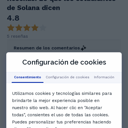
de Solana dicen
4.8
5 reseñas
Resumen de los comentarios
¡La Profesora Solana es una excelente opción!
Según los estudiantes, ella domina el idioma a la
Configuración de cookies
perfección y tiene un método de enseñanza muy
efectivo. Prepara sus clases con gran cuidado y
sabe mantener a los alumnos motivados e
Consentimiento
Configuración de cookies
Información
involucrados a lo largo de todo el curso. ¡Los
estudiantes la recomiendan ampliamente por su
Utilizamos cookies y tecnologías similares para
ense
brindarte la mejor experiencia posible en
Este resumen de IA se basa en puntos clave obtenidos de
los comentarios de los usuarios.
nuestro sitio web. Al hacer clic en "Aceptar
todas", consientes el uso de todas las cookies.
V
Valentina V.
Puedes personalizar tus preferencias haciendo